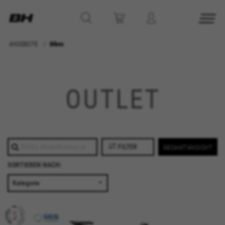
ANGEBOTE
Bikes
OUTLET
FILTER
GESAMTANSICHT
SORTIEREN NACH: