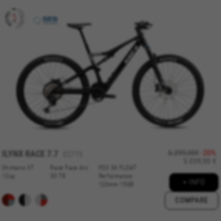
Cookies unter
https://www.facebook.com/policies/cookies/
IDE, NID, ANID, DV, 1P_JAR
Die angegebenen Cookies gehören Google, Inc. Sie
können weitere Informationen zu den Google Cookies
unter
#descriptionUrl#
Las cookies indicadas son titularidad de Emarsys.
Puedes obtener más información sobre las cookies de
Emarsys en
#descriptionUrl3#
Die angegebenen Cookies sind Eigentum von Emarsys.
Weitere Informationen zu den Emarsys-Cookies finden
Sie unter
https://emarsys.com/privacy-policy/
ILYNX RACE 7.7
6.299,90€
-20%
EC775
5.039,90 €
GUARDAR CONFIGURACIÓN
Shimano XT
Race Face Arc
FOX 34 FLOAT
12sp
30 TR
Performance
+ INFO
120mm 15QR
Sie können diese Informationen erneut einsehen, indem Sie
COMPARE
den Abschnitt „Cookie-Richtlinie“ besuchen.