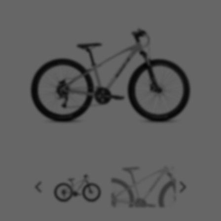
COOKIES VERWALTEN
ALLE COOKIES ABLEHNEN
ALLE COOKIES AKZEPTIEREN
Unbedingt notwendige Cookies
Wir verwenden die erforderlichen Cookies, um
grundsätzliche Vorgänge auf der Webseite
möglich zu machen und sicherzustellen, dass
bestimmte Funktionen korrekt ausgeführt
werden, wie die Login-Option oder das
Hinzufügen eines Produkts in Ihren Warenkorb.