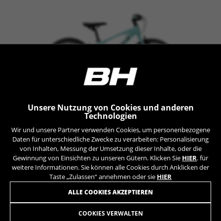
können weitere Informationen zu den Google Cookies
unter
https://policies.google.com/privacy/google-
partners?hl=en-US
Targeting-/Werbe-Cookies
Wir (einschließlich Plattformen in den sozialen
Medien, wie Google, Facebook und Instagram)
nutzen das Werbe-Tracking, um personalisierte
Angebote bereitzustellen und Ihnen die ganze
BH Bikes-Erfahrung zu bieten. Wenn Sie dieses
Unsere Nutzung von Cookies und anderen
EXPERT JUNIOR 20
Tracking zulassen, sehen Sie die BH Bikes-
Technologien
Werbeanzeigen zufallsgesteuert auf anderen
+ INFO
Wir und unsere Partner verwenden Cookies, um personenbezogene
Plattformen.
Daten für unterschiedliche Zwecke zu verarbeiten: Personalisierung
K2003
409,90 €
COMPARE
Verwendete Cookies:
von Inhalten, Messung der Umsetzung dieser Inhalte, oder die
Gewinnung von Einsichten zu unseren Gütern. Klicken Sie
HIER
. für
_fbp, fr, datr
weitere Informationen. Sie können alle Cookies durch Anklicken der
Die angegebenen Cookies gehören Facebook. Sie
Taste „Zulassen“ annehmen oder sie
HIER
können weitere Informationen zu den Facebook
Cookies unter
ALLE COOKIES AKZEPTIEREN
https://www.facebook.com/policies/cookies/
COOKIES VERWALTEN
IDE, NID, ANID, DV, 1P_JAR
689,90 €
ab 57,00 € pro