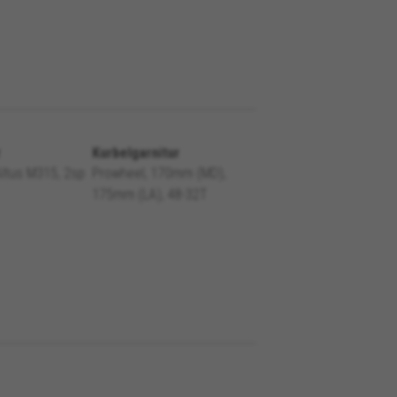
r
Kurbelgarnitur
ltus M315, 2sp
Prowheel, 170mm (MD),
175mm (LA), 48-32T