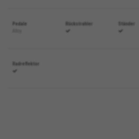
en in den sozialen Medien, wie Google, Facebook und Instagram) n
Pedale
Rückstrahler
Ständer
itzustellen und Ihnen die ganze BH Bikes-Erfahrung zu bieten. Wen
Alloy
anzeigen zufallsgesteuert auf anderen Plattformen.
n Facebook. Sie können weitere Informationen zu den Facebook Cookies unter
https
Radreflektor
n Google, Inc. Sie können weitere Informationen zu den Google Cookies unter
#descr
aridad de Emarsys. Puedes obtener más información sobre las cookies de Emarsys en
igentum von Emarsys. Weitere Informationen zu den Emarsys-Cookies finden Sie unt
insehen, indem Sie den Abschnitt „Cookie-Richtlinie“ besuchen.