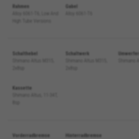
Rahmen
Gabel
Alloy 6061-T6, Low And
Alloy 6061-T6
High Tube Versions
Schalthebel
Schaltwerk
Umwerfe
Shimano Altus M315,
Shimano Altus M315,
Shimano A
2x8sp
2x8sp
Kassette
Shimano Altus, 11-34T,
8sp
Vorderradbremse
Hinterradbremse