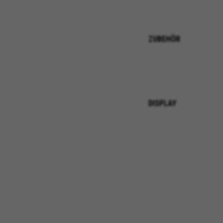
Targeting-/Werbe-Cookies
Wir (einschließlich Plattform
ZUBEHÖR
personalisierte Angebote bere
sehen Sie die BH Bikes-Werbe
Verwendete Cookies:
_fbp, fr, datr
Die angegebenen Cookies gehöre
DISPLAY
IDE, NID, ANID, DV, 1P_JAR
Die angegebenen Cookies gehöre
Las cookies indicadas son titul
Die angegebenen Cookies sind E
GUARDAR CONFIGURACIÓN
Sie können diese Informationen erneut e