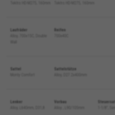
ALLE COOKIES ABLEHNEN
Tektro HD-M275, 160mm
Tektro HD-M275, 160mm
es
chen Cookies, um grundsätzliche Vorgänge auf der Webseite mögl
te Funktionen korrekt ausgeführt werden, wie die Login-Option od
Laufräder
Reifen
Alloy, 700x15C, Double
700x40C
Wall
kes_langcountry, YSC, CONSENT, PREF, VISITOR_INFO1_LIVE, GPS, yt-remote-device-i
connected-devices, yt-remote-session-app, yt-remote-cast-installed, yt-remote-sessio
y, _cfuser, cf_session, cfStats, cfUserDate, cfFirstMonthVisit, cfuid, cfUserSession, cf_pr
Sattel
Sattelstütze
Monty Comfort
Alloy, D27.2x400mm
acking für die Analyse wie unsere Webseite genutzt wird. Diese Da
entwickeln. Sie erlauben uns, die Effektivität unserer Webseite z
 Werbeanalyse und das Affiliate-Marketing.
Lenker
Vorbau
Steuersa
n Google, Inc. Sie können weitere Informationen zu den Google Cookies unter
https:
Alloy, L640mm, D31,8
Alloy , L90/105mm
1-1/8", Se