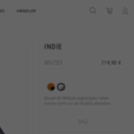
ES
HÄNDLER
INDIE
MU733
719,90 €
Die auf der Website angezeigten Farben
können leicht von der Realität abweichen.
MD