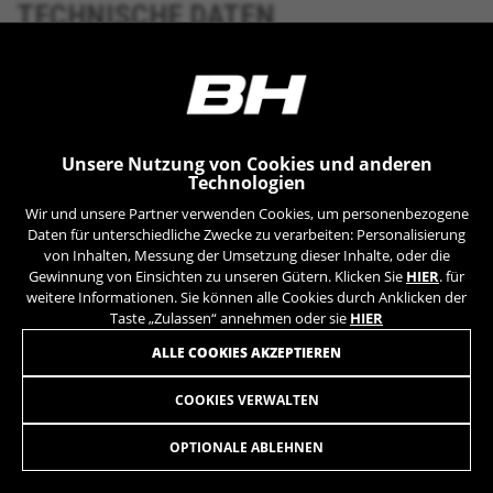
TECHNISCHE DATEN
YSC, CONSENT, PREF, VISITOR_INFO1_LIVE, GPS, yt-
remote-device-id, yt.innertube::requests,
yt.innertube::nextId, yt-remote-connected-devices, yt-
remote-session-app, yt-remote-cast-installed, yt-
DOWNLOADS
remote-session-name, yt-remote-fast-check-period,
cf_preload, cfuser, cf_lastActivity, _cfuser, cf_session,
cfStats, cfUserDate, cfFirstMonthVisit, cfuid,
cfUserSession, cf_preload, cf_session
Unsere Nutzung von Cookies und anderen
Technologien
Leistungs-Cookies
Wir und unsere Partner verwenden Cookies, um personenbezogene
VIEL MEHR
Wir verwenden funktionales Tracking für die
Daten für unterschiedliche Zwecke zu verarbeiten: Personalisierung
Analyse wie unsere Webseite genutzt wird.
von Inhalten, Messung der Umsetzung dieser Inhalte, oder die
Gewinnung von Einsichten zu unseren Gütern. Klicken Sie
HIER
. für
Diese Daten helfen uns, Fehler zu erfassen und
weitere Informationen. Sie können alle Cookies durch Anklicken der
neue Designs zu entwickeln. Sie erlauben uns,
Taste „Zulassen“ annehmen oder sie
HIER
die Effektivität unserer Webseite zu testen.
Darüber geben diese Cookies Informationen für
ALLE COOKIES AKZEPTIEREN
die Werbeanalyse und das Affiliate-Marketing.
Verwendete Cookies:
COOKIES VERWALTEN
KX11
_ga, _gat, _gid
779,90 €
ab 65,00 € pro Monat
Die angegebenen Cookies gehören Google, Inc. Sie
OPTIONALE ABLEHNEN
können weitere Informationen zu den Google Cookies
unter
https://policies.google.com/privacy/google-
AUSWÄHLEN