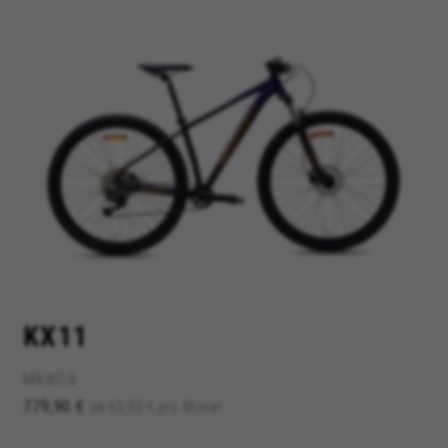
COOKIES VERWALTEN
ALLE COOKIES ABLEHNEN
ALLE COOKIES AKZEPTIEREN
Unbedingt notwendige Cookies
Wir verwenden die erforderlichen Cookies, um
grundsätzliche Vorgänge auf der Webseite
KX11
möglich zu machen und sicherzustellen, dass
bestimmte Funktionen korrekt ausgeführt
werden, wie die Login-Option oder das
MKXC3
Hinzufügen eines Produkts in Ihren Warenkorb.
779,90 €
ab 65,00 € pro Monat
Verwendete Cookies:
VSF516, COOKIELEGAL_BH_V2, bhbikes_langcountry,