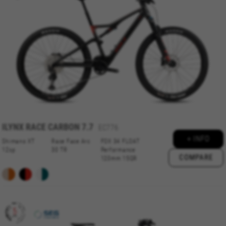
Hinzufügen eines Produkts in Ihren Warenkorb.
Verwendete Cookies:
VSF516, COOKIELEGAL_BH_V2, bhbikes_langcountry,
YSC, CONSENT, PREF, VISITOR_INFO1_LIVE, GPS, yt-
remote-device-id, yt.innertube::requests,
yt.innertube::nextId, yt-remote-connected-devices, yt-
remote-session-app, yt-remote-cast-installed, yt-
remote-session-name, yt-remote-fast-check-period,
cf_preload, cfuser, cf_lastActivity, _cfuser, cf_session,
cfStats, cfUserDate, cfFirstMonthVisit, cfuid,
cfUserSession, cf_preload, cf_session
ILYNX RACE CARBON 7.7
Leistungs-Cookies
EC776
+ INFO
Wir verwenden funktionales Tracking für die
Shimano XT
Race Face Arc
FOX 34 FLOAT
Analyse wie unsere Webseite genutzt wird.
12sp
30 TR
Performance
COMPARE
120mm 15QR
Diese Daten helfen uns, Fehler zu erfassen und
neue Designs zu entwickeln. Sie erlauben uns,
die Effektivität unserer Webseite zu testen.
Darüber geben diese Cookies Informationen für
die Werbeanalyse und das Affiliate-Marketing.
Verwendete Cookies: