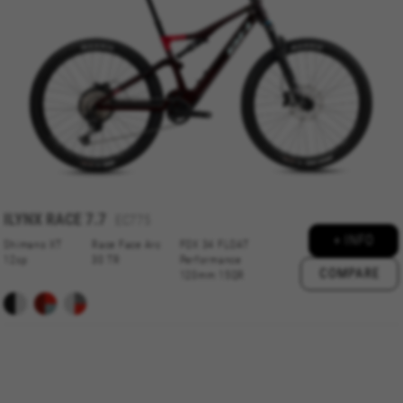
IDE, NID, ANID, DV, 1P_JAR
Die angegebenen Cookies gehören Google, Inc. Sie
können weitere Informationen zu den Google Cookies
unter
#descriptionUrl#
Las cookies indicadas son titularidad de Emarsys.
Puedes obtener más información sobre las cookies de
Emarsys en
#descriptionUrl3#
Die angegebenen Cookies sind Eigentum von Emarsys.
Weitere Informationen zu den Emarsys-Cookies finden
Sie unter
https://emarsys.com/privacy-policy/
ILYNX RACE 7.7
EC775
+ INFO
Shimano XT
Race Face Arc
FOX 34 FLOAT
12sp
30 TR
Performance
GUARDAR CONFIGURACIÓN
COMPARE
120mm 15QR
Sie können diese Informationen erneut einsehen, indem Sie
den Abschnitt „Cookie-Richtlinie“ besuchen.