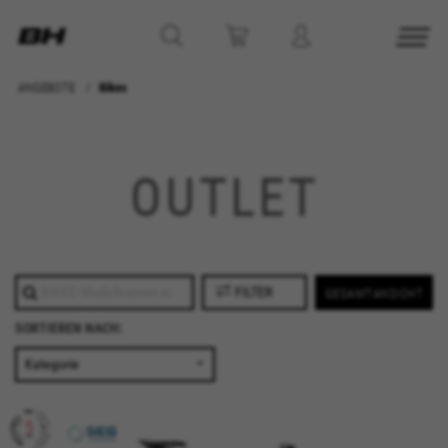
ANGEBOTE
Bikes
OUTLET
FILTER
GESAMTANSICHT
SORTIEREN NACH: