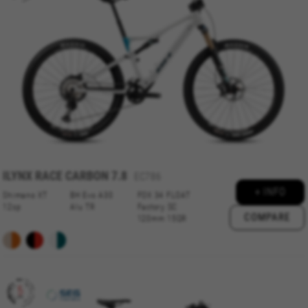
COOKIES VERWALTEN
ALLE COOKIES ABLEHNEN
ILYNX RACE CARBON 7.8
EC786
ALLE COOKIES AKZEPTIEREN
+ INFO
Shimano XT
BH Evo A30
FOX 34 FLOAT
12sp
Alu TR
Factory SC
COMPARE
120mm 15QR
Unbedingt notwendige Cookies
Wir verwenden die erforderlichen Cookies, um
grundsätzliche Vorgänge auf der Webseite
möglich zu machen und sicherzustellen, dass
bestimmte Funktionen korrekt ausgeführt
werden, wie die Login-Option oder das