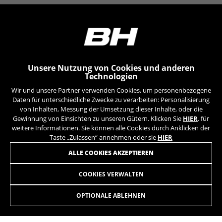
Unsere Nutzung von Cookies und anderen
Technologien
Wir und unsere Partner verwenden Cookies, um personenbezogene
Daten für unterschiedliche Zwecke zu verarbeiten: Personalisierung
von Inhalten, Messung der Umsetzung dieser Inhalte, oder die
Gewinnung von Einsichten zu unseren Gütern. Klicken Sie
HIER
. für
weitere Informationen. Sie können alle Cookies durch Anklicken der
Taste „Zulassen“ annehmen oder sie
HIER
MELDEN SIE SICH FÜR UNSEREN NEWSLETTER AN
ALLE COOKIES AKZEPTIEREN
COOKIES VERWALTEN
OPTIONALE ABLEHNEN