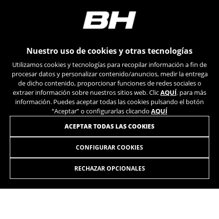
Nuestro uso de cookies y otras tecnologías
Utilizamos cookies y tecnologías para recopilar información a fin de
procesar datos y personalizar contenido/anuncios, medir la entrega
de dicho contenido, proporcionar funciones de redes sociales o
extraer información sobre nuestros sitios web. Clic
AQUÍ
. para más
información. Puedes aceptar todas las cookies pulsando el botón
“Aceptar” o configurarlas clicando
AQUÍ
ÚNETE A NUESTRA NEWSLETTER
ACEPTAR TODAS LAS COOKIES
CONFIGURAR COOKIES
RECHAZAR OPCIONALES
INSTAGRAM
TIK TOK
YOUTUBE
FACEBOOK