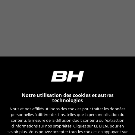
Les cookies indiqués sont la propriété d'Emarsys. Vous
pouvez obtenir plus d'informations sur les cookies
d'Emarsys sur
https://emarsys.com/privacy-policy/
GUARDAR CONFIGURACIÓN
Vous pouvez consulter à nouveau ces informations en visitant
la section « Politique de cookies ».
Notre utilisation des cookies et autres
technologies
Nous et nos affiliés utilisons des cookies pour traiter les données
personnelles à différentes fins, telles que la personnalisation du
contenu, la mesure de la diffusion dudit contenu ou l’extraction
d’informations sur nos propriétés. Cliquez sur
CE LIEN
. pour en
savoir plus. Vous pouvez accepter tous les cookies en appuyant sur