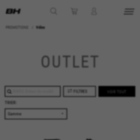
PROMOTIONS
Vélos
OUTLET
FILTRES
VOIR TOUT
TRIER:
GÉRER LES COOKIES