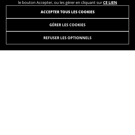
le bouton Accepter, ou les gérer en cliquant sur
CE LIEN
INSCRIVEZ-VOUS À NOTRE NEWSLETTER
ACCEPTER TOUS LES COOKIES
GÉRER LES COOKIES
REFUSER LES OPTIONNELS
INSTAGRAM
TIK TOK
YOUTUBE
FACEBOOK
TWITTER
SPOTIFY
FR
/BE