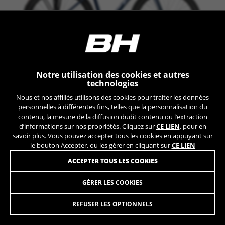
Les cookies indiqués sont la propriété de Google, Inc.
Vous pouvez obtenir de plus amples informations sur
les cookies de Google à l’adresse
https://policies.google.com/privacy/google-partners?
hl=en-US
Cookies de ciblage/publicité
Notre utilisation des cookies et autres
OXFORD
Nous (ainsi que les plateformes des réseaux
technologies
sociaux tels que Google, Facebook et Instagram)
+ INFO
Nous et nos affiliés utilisons des cookies pour traiter les données
utilisons le suivi marketing pour proposer des
personnelles à différentes fins, telles que la personnalisation du
TE726
1.299,90 €
offres personnalisées afin de vous faire profiter
COMPARER
contenu, la mesure de la diffusion dudit contenu ou l’extraction
de l’expérience complète BH Bikes. Si vous
d’informations sur nos propriétés. Cliquez sur
CE LIEN
. pour en
n’acceptez pas ce suivi, vous continuerez à voir
savoir plus. Vous pouvez accepter tous les cookies en appuyant sur
Shimano XT
des publicités de BH Bikes sur d’autres
le bouton Accepter, ou les gérer en cliquant sur
CE LIEN
plateformes, mais plus aléatoires.
ACCEPTER TOUS LES COOKIES
Cookies utilisées :
_fbp, fr, datr
GÉRER LES COOKIES
SILVERTIP JET
Les cookies indiqués sont la propriété de Facebook.
1.199,90 €
à partir de 100,00 € par mois
Vous pouvez obtenir de plus amples informations sur
REFUSER LES OPTIONNELS
les cookies de Facebook à l’adresse
https://www.facebook.com/policies/cookies/
SÉLECTIONNER