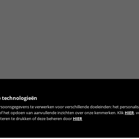
e technologieën
rsoonsgegevens te verwerken voor verschillende doeleinden: het personalis
WORD LID VAN ONZE NIEUWSBRIEF
 of het opdoen van aanvullende inzichten over onze kenmerken. Klik
HIER
. 
pteren te drukken of deze beheren door
HIER