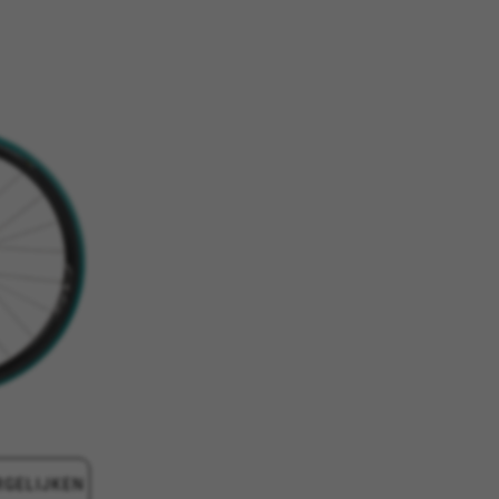
ALLE COOKIES ACCEPTEREN
voor te zorgen dat bepaalde
 toe te voegen.
d, yt.innertube::requests,
n-name, yt-remote-fast-check-period,
eload, cf_session
evens helpen ons om fouten te
e website testen. Daarnaast
s://policies.google.com/privacy/google-
RGELIJKEN