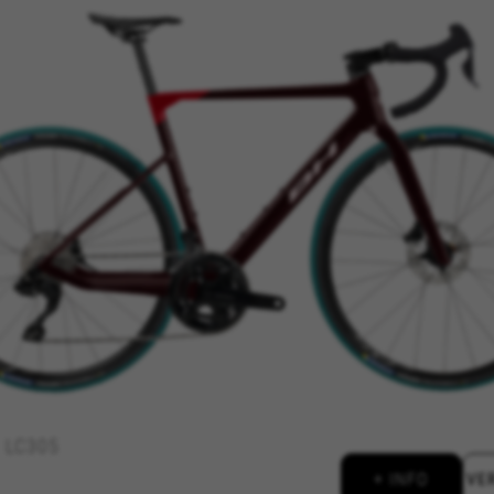
ALLE COOKIES WEIGEREN
kies om essentiële websitehandelingen mogelijk te maken en om er
e mogelijkheid om in te loggen of een product aan uw winkelwagen
kes_langcountry, YSC, CONSENT, PREF, VISITOR_INFO1_LIVE, GPS, yt-remote-device-i
connected-devices, yt-remote-session-app, yt-remote-cast-installed, yt-remote-sessio
y, _cfuser, cf_session, cfStats, cfUserDate, cfFirstMonthVisit, cfuid, cfUserSession, cf_pr
cking om te analyseren hoe onze website wordt gebruikt. Deze geg
n te ontwikkelen. Ook kunnen we hiermee de effectiviteit van onz
 inzicht met het oog op advertentieanalyse en affiliate marketing.
LC305
eigendom van Google, Inc. Kijk voor meer informatie over cookies van Google op
http
+ INFO
VE