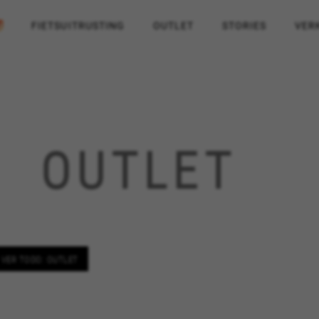
FIETSUITRUSTING
OUTLET
STORIES
VER
OUTLET
VER TODO: OUTLET