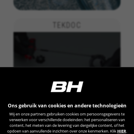
TEKDOC
Ons gebruik van cookies en andere technologieën
Wij en onze partners gebruiken cookies om persoonsgegevens te
verwerken voor verschillende doeleinden: het personaliseren van
content, het meten van de levering van dergelijke content, of het
opdoen van aanvullende inzichten over onze kenmerken. Klik
HIER
.