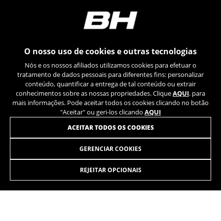
O nosso uso de cookies e outras tecnologias
Nós e os nossos afiliados utilizamos cookies para efetuar o
tratamento de dados pessoais para diferentes fins: personalizar
conteúdo, quantificar a entrega de tal conteúdo ou extrair
conhecimentos sobre as nossas propriedades. Clique
AQUI
. para
mais informações. Pode aceitar todos os cookies clicando no botão
"Aceitar" ou geri-los clicando
AQUI
JUNTE-SE À NOSSA NEWSLETTER
ACEITAR TODOS OS COOKIES
GERENCIAR COOKIES
REJEITAR OPCIONAIS
INSTAGRAM
TIK TOK
YOUTUBE
FACEBOOK