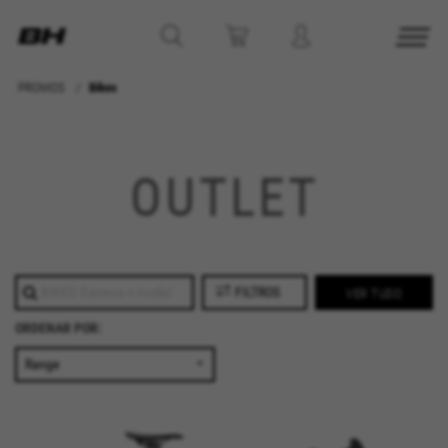
PROMOS
Bikes
GERENCIAR COOKIES
OUTLET
REJEITAR TODOS OS COOKIES
ACEITAR TODOS OS COOKIES
FILTROS
VER TUDO
Cookies estritamente necessários
ORDENAR POR:
Utilizamos os cookies necessários para permitir
operações essenciais do site e garantir que
determinadas funcionalidades funcionem
corretamente, tais como a opção de iniciar
sessão ou adicionar um produto ao seu
carrinho de compras.