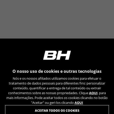
Poderá obter mais informações sobre os cookies da
Google em
https://policies.google.com/privacy/google-
partners?hl=en-US
Cookies de segmentação/publicidade
Nós (incluindo as plataformas de redes sociais,
tais como o Google, Facebook e Instagram)
utilizamos o rastreamento de marketing para
fornecer ofertas personalizadas de forma a que
os nossos clientes desfrutem de uma
experiência BH Bikes completa. Mesmo que não
aceite este rastreamento, continuará a
visualizar anúncios de bicicletas BH noutras
O nosso uso de cookies e outras tecnologias
plataformas aleatoriamente.
Nós e os nossos afiliados utilizamos cookies para efetuar o
Cookies usadas:
tratamento de dados pessoais para diferentes fins: personalizar
conteúdo, quantificar a entrega de tal conteúdo ou extrair
_fbp, fr, datr
conhecimentos sobre as nossas propriedades. Clique
AQUI
. para
Os cookies indicados são propriedade da Facebook.
mais informações. Pode aceitar todos os cookies clicando no botão
Poderá obter mais informações sobre os cookies da
"Aceitar" ou geri-los clicando
AQUI
Facebook em
https://www.facebook.com/policies/cookies/
JUNTE-SE À NOSSA NEWSLETTER
ACEITAR TODOS OS COOKIES