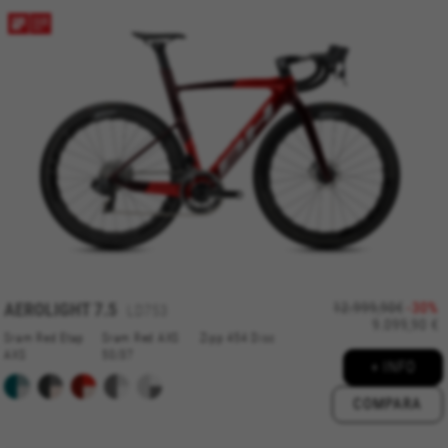
visita l'indirizzo
https://www.facebook.com/policies/cookies/
IDE, NID, ANID, DV, 1P_JAR
I cookie indicati sono di proprietà di Google, Inc. Per
ottenere ulteriori informazioni sui cookie di Google
visita l'indirizzo
#descriptionUrl#
Las cookies indicadas son titularidad de Emarsys.
Puedes obtener más información sobre las cookies de
Emarsys en
#descriptionUrl3#
I cookie indicati sono di proprietà di Emarsys. Puoi
ottenere maggiori informazioni sui cookie di Emarsys
su
https://emarsys.com/privacy-policy/
AEROLIGHT
7.5
12.999,90€
-30%
LD753
9.099,90 €
Sram Red Etap
Sram Red AXS
Zipp 454 Disc
GUARDAR CONFIGURACIÓN
AXS
50/37
+ INFO
Puoi consultare nuovamente queste informazioni visitando la
COMPARA
sezione “Politica sui cookie”.