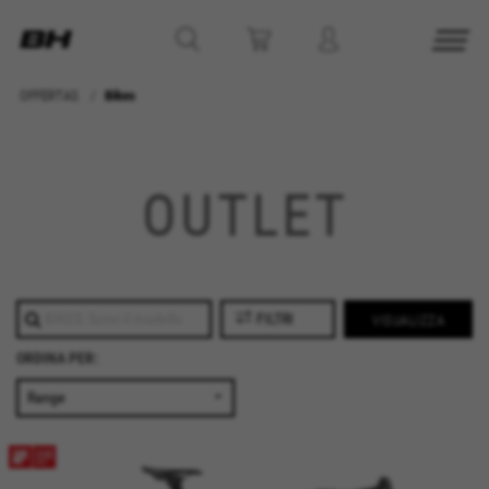
OFFERTAS
Bikes
OUTLET
FILTRI
VISUALIZZA
ORDINA PER:
TUTTI