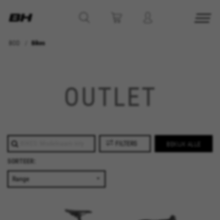
BOD
Bikes
OUTLET
FILTERS
BEKIJK ALLE
SORTEER:
BEHEER COOKIES