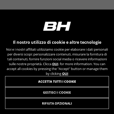
YSC, CONSENT, PREF, VISITOR_INFO1_LIVE, GPS, yt-
remote-device-id, yt.innertube::requests,
yt.innertube::nextId, yt-remote-connected-devices, yt-
remote-session-app, yt-remote-cast-installed, yt-
remote-session-name, yt-remote-fast-check-period,
cf_preload, cfuser, cf_lastActivity, _cfuser, cf_session,
cfStats, cfUserDate, cfFirstMonthVisit, cfuid,
cfUserSession, cf_preload, cf_session
Il nostro utilizzo di cookie e altre tecnologie
Cookie prestazionali
Noi e i nostri affiliati utilizziamo cookie per elaborare i dati personali
Usiamo il tracciamento funzionale per
per diversi scopi: personalizzare contenuti, misurare la fornitura di
analizzare come viene utilizzato il nostro sito
tali contenuti, fornire funzioni social media o ricevere informazioni
sulle nostre proprietà. Clicca
QUI
. for more information. You can
web. Questi dati ci permettono di scoprire
accept all cookies by pressing the "Accept" button or manage them
errori e sviluppare nuovi design. Ci permettono
by clicking
QUI
anche di testare l'efficacia del nostro sito web.
Inoltre, questi cookie forniscono informazioni
ACCETTA TUTTI I COOKIE
sull'analisi pubblicitaria e sull'affiliate
marketing.
GESTISCI I COOKIE
DROPOUT ULIMATE RC 12MM RIGHT + LEFT
19,95
€
Cookie utilizzati:
_ga, _gat, _gid
RIFIUTA OPZIONALI
AGGIUNGI AL CARRELLO
I cookie indicati sono di proprietà di Google, Inc. Per
ottenere ulteriori informazioni sui cookie di Google