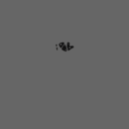
GESTISCI I COOKIE
RIFIUTA TUTTI I COOKIE
ACCETTA TUTTI I COOKIE
Cookie strettamente necessari
Usiamo i cookie necessari per fornire le funzioni
essenziali del sito web e per assicurarci che
alcune funzioni operino correttamente, come
l'opzione di accedere o aggiungere un prodotto
al carrello. Questo tracciamento è sempre
attivo.
Cookie utilizzati:
VSF516, COOKIELEGAL_BH_V2, bhbikes_langcountry,