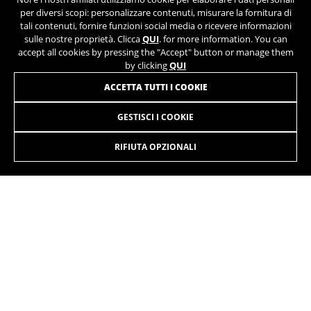
per diversi scopi: personalizzare contenuti, misurare la fornitura di
IDE, NID, ANID, DV, 1P_JAR
ISCRIVITI ALLA NOSTRA NEWSLETTER
tali contenuti, fornire funzioni social media o ricevere informazioni
I cookie indicati sono di proprietà di Google, Inc. Per
sulle nostre proprietà. Clicca
QUI
. for more information. You can
ottenere ulteriori informazioni sui cookie di Google
accept all cookies by pressing the "Accept" button or manage them
visita l'indirizzo
#descriptionUrl#
by clicking
QUI
Las cookies indicadas son titularidad de Emarsys.
ACCETTA TUTTI I COOKIE
Puedes obtener más información sobre las cookies de
Emarsys en
#descriptionUrl3#
GESTISCI I COOKIE
I cookie indicati sono di proprietà di Emarsys. Puoi
INSTAGRAM
TIK TOK
ottenere maggiori informazioni sui cookie di Emarsys
RIFIUTA OPZIONALI
su
https://emarsys.com/privacy-policy/
YOUTUBE
FACEBOOK
TWITTER
SPOTIFY
GUARDAR CONFIGURACIÓN
Puoi consultare nuovamente queste informazioni visitando la
sezione “Politica sui cookie”.
IT
/IT