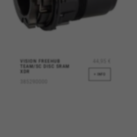
età di Emarsys. Puoi ottenere maggiori informazioni sui cookie di Emarsys su
https://e
azioni visitando la sezione “Politica sui cookie”.
44,95 €
VISION FREEHUB
TEAM/SC DISC SRAM
XDR
+ INFO
385290000