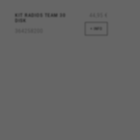
marsys.com/privacy-policy/
44,95 €
KIT RADIOS TEAM 30
DISK
+ INFO
364258200