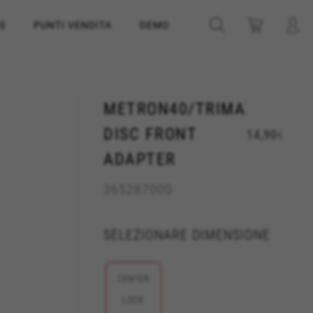
S
PUNTI VENDITA
DEMO
METRON40/TRIMAX30/TE
DISC FRONT
14,90
€
ADAPTER
365287000
SELEZIONARE DIMENSIONE
CENTER
LOCK