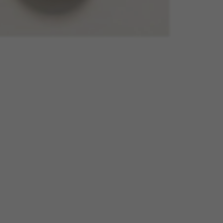
RIFIUTA TUTTI I COOKIE
ri
fornire le funzioni essenziali del sito web e per assicurarci che al
 di accedere o aggiungere un prodotto al carrello. Questo tracciam
kes_langcountry, YSC, CONSENT, PREF, VISITOR_INFO1_LIVE, GPS, yt-remote-device-i
connected-devices, yt-remote-session-app, yt-remote-cast-installed, yt-remote-sessio
y, _cfuser, cf_session, cfStats, cfUserDate, cfFirstMonthVisit, cfuid, cfUserSession, cf_pr
ale per analizzare come viene utilizzato il nostro sito web. Questi 