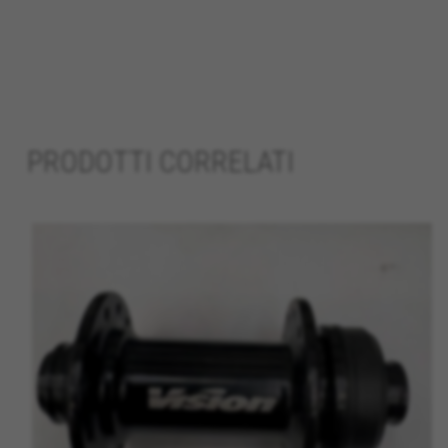
errori e sviluppare nuovi desig
informazioni sull'analisi pubbli
Cookie utilizzati:
_ga, _gat, _gid
I cookie indicati sono di propriet
https://policies.google.com/pri
PRODOTTI CORRELATI
Cookie di targeting/pubblicit
Noi (oltre alle piattaforme di
personalizzate e darti l'esper
BH Bikes casualmente su altre
Cookie utilizzati:
_fbp, fr, datr
I cookie indicati sono di propriet
https://www.facebook.com/polici
IDE, NID, ANID, DV, 1P_JAR
I cookie indicati sono di propriet
Las cookies indicadas son titul