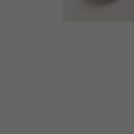
GESTISCI I COOKIE
Cookie strettamente necessa
Usiamo i cookie necessari per 
correttamente, come l'opzione
Cookie utilizzati:
VSF516, COOKIELEGAL_BH_V2, bhbi
yt.innertube::nextId, yt-remote-
cf_preload, cfuser, cf_lastActivit
Cookie prestazionali
Usiamo il tracciamento funzion