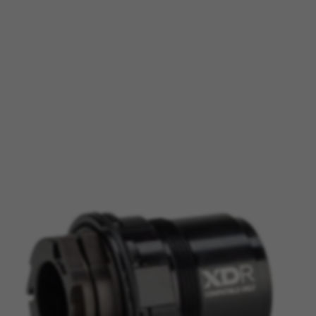
n. Ci permettono anche di testare l'efficacia del nostro sito web. In
citaria e sull'affiliate marketing.
à di Google, Inc. Per ottenere ulteriori informazioni sui cookie di Google visita l'indiri
vacy/google-partners?hl=en-US
à
 social media come Google, Facebook e Instagram) usiamo il marketing
ienza completa di BH Bikes. Se non accetti questo tracking, visuali
 piattaforme.
à di Facebook. Per ottenere ulteriori informazioni sui cookie di Facebook visita l'indir
es/cookies/
à di Google, Inc. Per ottenere ulteriori informazioni sui cookie di Google visita l'indir
aridad de Emarsys. Puedes obtener más información sobre las cookies de Emarsys en