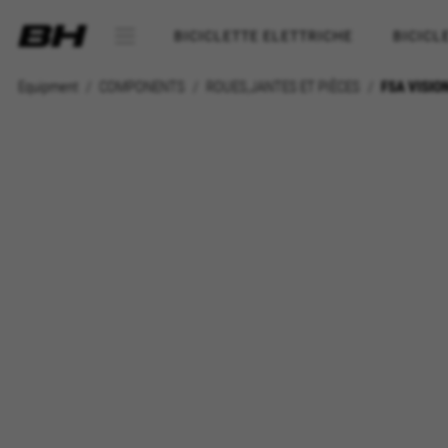
BICICLETTE ELETTRICHE
BICICL
Equipment
COMPONENTS
ROUES,JANTES ET PIÈCES
FSA VISIO