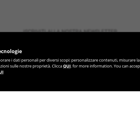
ISCRIVITI ALLA NOSTRA NEWSLETTER
tecnologie
aborare i dati personali per diversi scopi: personalizzare contenuti, misurare la
zioni sulle nostre proprietà. Clicca
QUI
. for more information. You can accept
UI
TIK TOK
YOUTUBE
FACEBOOK
TWITTE