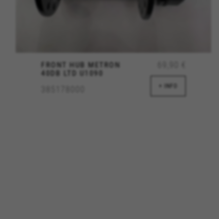
I cookie indicati sono di propri
GUARDAR CONFIGURACIÓN
69,90 €
FRONT HUB METRON
40DB LTD U1090
Puoi consultare nuovamente queste inform
+ INFO
385178000