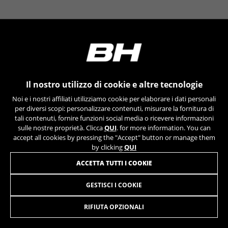
YSC, CONSENT, PREF, VISITOR_INFO1_LIVE, GPS, yt-
remote-device-id, yt.innertube::requests,
yt.innertube::nextId, yt-remote-connected-devices, yt-
remote-session-app, yt-remote-cast-installed, yt-
remote-session-name, yt-remote-fast-check-period,
cf_preload, cfuser, cf_lastActivity, _cfuser, cf_session,
cfStats, cfUserDate, cfFirstMonthVisit, cfuid,
cfUserSession, cf_preload, cf_session
Il nostro utilizzo di cookie e altre tecnologie
Cookie prestazionali
Noi e i nostri affiliati utilizziamo cookie per elaborare i dati personali
Usiamo il tracciamento funzionale per
per diversi scopi: personalizzare contenuti, misurare la fornitura di
analizzare come viene utilizzato il nostro sito
tali contenuti, fornire funzioni social media o ricevere informazioni
sulle nostre proprietà. Clicca
QUI
. for more information. You can
web. Questi dati ci permettono di scoprire
accept all cookies by pressing the "Accept" button or manage them
errori e sviluppare nuovi design. Ci permettono
by clicking
QUI
anche di testare l'efficacia del nostro sito web.
Inoltre, questi cookie forniscono informazioni
ACCETTA TUTTI I COOKIE
sull'analisi pubblicitaria e sull'affiliate
marketing.
GESTISCI I COOKIE
CINTA MANILLAR ONETOUCH2
39,95
€
Cookie utilizzati:
_ga, _gat, _gid
RIFIUTA OPZIONALI
AGGIUNGI AL CARRELLO
I cookie indicati sono di proprietà di Google, Inc. Per
ottenere ulteriori informazioni sui cookie di Google