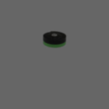
GESTISCI I COOKIE
RIFIUTA TUTTI I COOKIE
ACCETTA TUTTI I COOKIE
Cookie strettamente necessari
Usiamo i cookie necessari per fornire le funzioni
essenziali del sito web e per assicurarci che
alcune funzioni operino correttamente, come
l'opzione di accedere o aggiungere un prodotto
al carrello. Questo tracciamento è sempre
attivo.
Cookie utilizzati:
VSF516, COOKIELEGAL_BH_V2, bhbikes_langcountry,