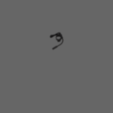
GESTISCI I COOKIE
RIFIUTA TUTTI I COOKIE
ACCETTA TUTTI I COOKIE
Cookie strettamente necessari
Usiamo i cookie necessari per fornire le funzioni
essenziali del sito web e per assicurarci che
alcune funzioni operino correttamente, come
l'opzione di accedere o aggiungere un prodotto
al carrello. Questo tracciamento è sempre
attivo.
Cookie utilizzati:
VSF516, COOKIELEGAL_BH_V2, bhbikes_langcountry,