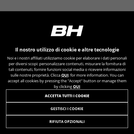
YSC, CONSENT, PREF, VISITOR_INFO1_LIVE, GPS, yt-
remote-device-id, yt.innertube::requests,
yt.innertube::nextId, yt-remote-connected-devices, yt-
remote-session-app, yt-remote-cast-installed, yt-
remote-session-name, yt-remote-fast-check-period,
cf_preload, cfuser, cf_lastActivity, _cfuser, cf_session,
cfStats, cfUserDate, cfFirstMonthVisit, cfuid,
cfUserSession, cf_preload, cf_session
Il nostro utilizzo di cookie e altre tecnologie
Cookie prestazionali
Noi e i nostri affiliati utilizziamo cookie per elaborare i dati personali
Usiamo il tracciamento funzionale per
per diversi scopi: personalizzare contenuti, misurare la fornitura di
analizzare come viene utilizzato il nostro sito
tali contenuti, fornire funzioni social media o ricevere informazioni
sulle nostre proprietà. Clicca
QUI
. for more information. You can
web. Questi dati ci permettono di scoprire
accept all cookies by pressing the "Accept" button or manage them
errori e sviluppare nuovi design. Ci permettono
by clicking
QUI
anche di testare l'efficacia del nostro sito web.
Inoltre, questi cookie forniscono informazioni
ACCETTA TUTTI I COOKIE
sull'analisi pubblicitaria e sull'affiliate
marketing.
GESTISCI I COOKIE
LEVIER TIGE TELESCOPIQUE 2X (ANT 2BY)
49,90
€
Cookie utilizzati:
_ga, _gat, _gid
RIFIUTA OPZIONALI
AGGIUNGI AL CARRELLO
I cookie indicati sono di proprietà di Google, Inc. Per
ottenere ulteriori informazioni sui cookie di Google