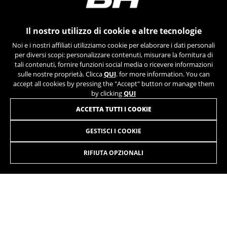
Il nostro utilizzo di cookie e altre tecnologie
Noi e i nostri affiliati utilizziamo cookie per elaborare i dati personali
per diversi scopi: personalizzare contenuti, misurare la fornitura di
tali contenuti, fornire funzioni social media o ricevere informazioni
sulle nostre proprietà. Clicca
QUI
. for more information. You can
accept all cookies by pressing the "Accept" button or manage them
by clicking
QUI
ISCRIVITI ALLA NOSTRA NEWSLETTER
ACCETTA TUTTI I COOKIE
GESTISCI I COOKIE
RIFIUTA OPZIONALI
INSTAGRAM
TIK TOK
YOUTUBE
FACEBOOK
TWITTER
SPOTIFY