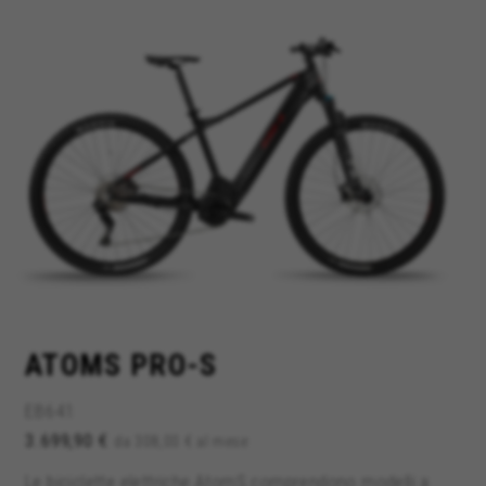
GESTISCI I COOKIE
RIFIUTA TUTTI I COOKIE
ACCETTA TUTTI I COOKIE
Cookie strettamente necessari
Usiamo i cookie necessari per fornire le funzioni
essenziali del sito web e per assicurarci che
ATOMS PRO-S
alcune funzioni operino correttamente, come
l'opzione di accedere o aggiungere un prodotto
EB641
al carrello. Questo tracciamento è sempre
attivo.
3.699,90 €
da 308,00 € al mese
Cookie utilizzati:
Le biciclette elettriche AtomS comprendono modelli a