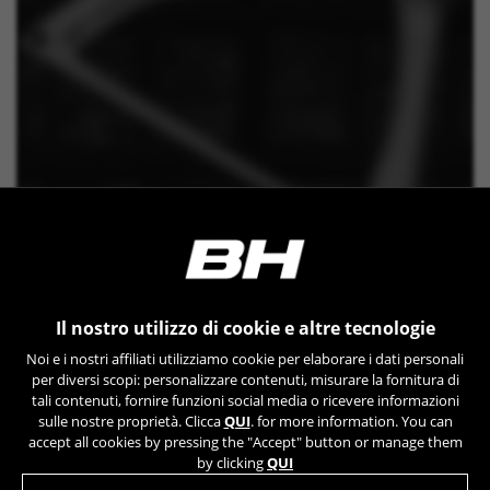
Il nostro utilizzo di cookie e altre tecnologie
Noi e i nostri affiliati utilizziamo cookie per elaborare i dati personali
per diversi scopi: personalizzare contenuti, misurare la fornitura di
tali contenuti, fornire funzioni social media o ricevere informazioni
sulle nostre proprietà. Clicca
QUI
. for more information. You can
accept all cookies by pressing the "Accept" button or manage them
BEHIND THE RIDE
by clicking
QUI