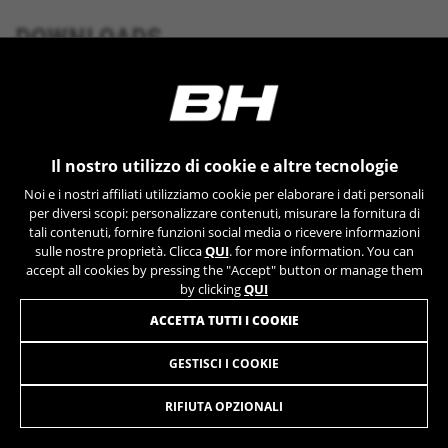
YSC, CONSENT, PREF, VISITOR_INFO1_LIVE, GPS, yt-
remote-device-id, yt.innertube::requests,
DOWNLOADS
yt.innertube::nextId, yt-remote-connected-devices, yt-
remote-session-app, yt-remote-cast-installed, yt-
remote-session-name, yt-remote-fast-check-period,
cf_preload, cfuser, cf_lastActivity, _cfuser, cf_session,
GEOMETRIA
cfStats, cfUserDate, cfFirstMonthVisit, cfuid,
cfUserSession, cf_preload, cf_session
Il nostro utilizzo di cookie e altre tecnologie
Cookie prestazionali
Noi e i nostri affiliati utilizziamo cookie per elaborare i dati personali
Usiamo il tracciamento funzionale per
per diversi scopi: personalizzare contenuti, misurare la fornitura di
MOLTO DI PIÙ
analizzare come viene utilizzato il nostro sito
tali contenuti, fornire funzioni social media o ricevere informazioni
sulle nostre proprietà. Clicca
QUI
. for more information. You can
web. Questi dati ci permettono di scoprire
accept all cookies by pressing the "Accept" button or manage them
errori e sviluppare nuovi design. Ci permettono
by clicking
QUI
anche di testare l'efficacia del nostro sito web.
Inoltre, questi cookie forniscono informazioni
ACCETTA TUTTI I COOKIE
sull'analisi pubblicitaria e sull'affiliate
marketing.
GESTISCI I COOKIE
REBEL 27,5 PLUS PW-X
3.999,90 €
da 333,00 € al
Cookie utilizzati:
mese
_ga, _gat, _gid
RIFIUTA OPZIONALI
I cookie indicati sono di proprietà di Google, Inc. Per
ottenere ulteriori informazioni sui cookie di Google
SELEZIONARE