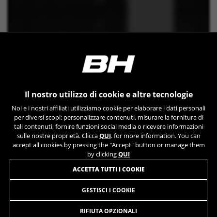
Il nostro utilizzo di cookie e altre tecnologie
Noi e i nostri affiliati utilizziamo cookie per elaborare i dati personali
per diversi scopi: personalizzare contenuti, misurare la fornitura di
tali contenuti, fornire funzioni social media o ricevere informazioni
sulle nostre proprietà. Clicca
QUI
. for more information. You can
accept all cookies by pressing the "Accept" button or manage them
by clicking
QUI
ACCETTA TUTTI I COOKIE
GESTISCI I COOKIE
ATOM DIAMOND WAVE PRO
2.899,90 €
da 242,00 € al
mese
RIFIUTA OPZIONALI