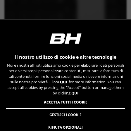
Il nostro utilizzo di cookie e altre tecnologie
Noi e i nostri affiliati utilizziamo cookie per elaborare i dati personali
per diversi scopi: personalizzare contenuti, misurare la fornitura di
tali contenuti, fornire funzioni social media o ricevere informazioni
sulle nostre proprietà. Clicca
QUI
. for more information. You can
accept all cookies by pressing the "Accept" button or manage them
by clicking
QUI
ACCETTA TUTTI I COOKIE
GESTISCI I COOKIE
ATOM SUV PRO
2.999,90 €
da 250,00 € al mese
RIFIUTA OPZIONALI