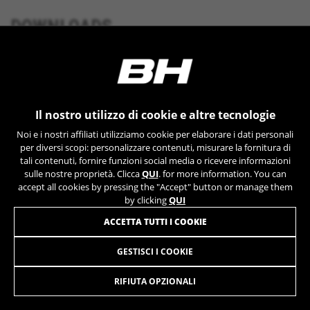
YSC, CONSENT, PREF, VISITOR_INFO1_LIVE, GPS, yt-
remote-device-id, yt.innertube::requests,
DOWNLOADS
yt.innertube::nextId, yt-remote-connected-devices, yt-
remote-session-app, yt-remote-cast-installed, yt-
remote-session-name, yt-remote-fast-check-period,
cf_preload, cfuser, cf_lastActivity, _cfuser, cf_session,
GEOMETRIA
cfStats, cfUserDate, cfFirstMonthVisit, cfuid,
cfUserSession, cf_preload, cf_session
Il nostro utilizzo di cookie e altre tecnologie
Cookie prestazionali
Noi e i nostri affiliati utilizziamo cookie per elaborare i dati personali
Usiamo il tracciamento funzionale per
per diversi scopi: personalizzare contenuti, misurare la fornitura di
MOLTO DI PIÙ
analizzare come viene utilizzato il nostro sito
tali contenuti, fornire funzioni social media o ricevere informazioni
sulle nostre proprietà. Clicca
QUI
. for more information. You can
web. Questi dati ci permettono di scoprire
accept all cookies by pressing the "Accept" button or manage them
errori e sviluppare nuovi design. Ci permettono
by clicking
QUI
anche di testare l'efficacia del nostro sito web.
Inoltre, questi cookie forniscono informazioni
ACCETTA TUTTI I COOKIE
sull'analisi pubblicitaria e sull'affiliate
marketing.
GESTISCI I COOKIE
REBEL JET
Cookie utilizzati:
2.999,90 €
da 250,00 € al mese
_ga, _gat, _gid
RIFIUTA OPZIONALI
I cookie indicati sono di proprietà di Google, Inc. Per
ottenere ulteriori informazioni sui cookie di Google
SELEZIONARE