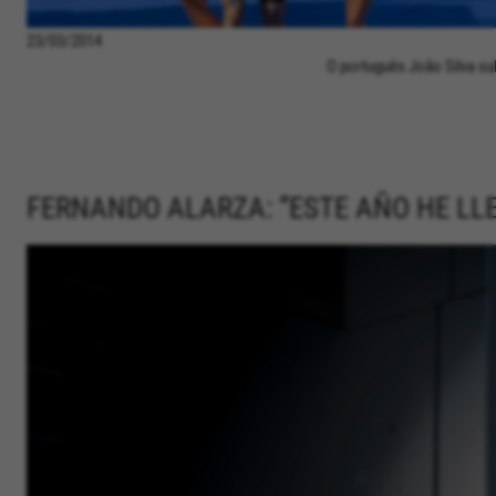
23/03/2014
O português João Silva su
FERNANDO ALARZA: “ESTE AÑO HE LL