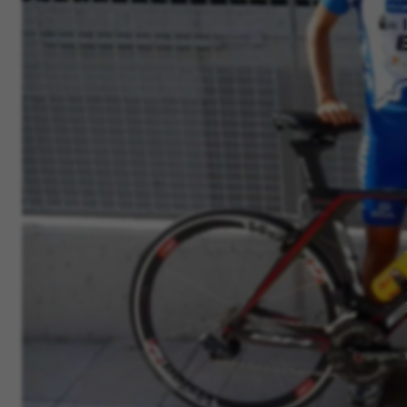
IDE, NID, ANID, DV, 1P_JAR
Os cookies indicados são propriedade da Google, Inc.
Poderá obter mais informações sobre os cookies da
Google em
#descriptionUrl#
Las cookies indicadas son titularidad de Emarsys.
Puedes obtener más información sobre las cookies de
Emarsys en
#descriptionUrl3#
Os cookies indicados são propriedade da Emarsys.
Pode obter mais informações sobre os cookies da
Emarsys em
https://emarsys.com/privacy-policy/
GUARDAR CONFIGURACIÓN
Você pode consultar novamente essas informações visitando a
seção de "Política de Cookies".