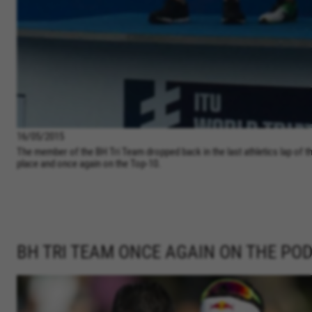
16/05/2015
The member of the BH Tri Team dropped back in the last athletics lap of t
place and once again on the Top-10.
BH TRI TEAM ONCE AGAIN ON THE POD