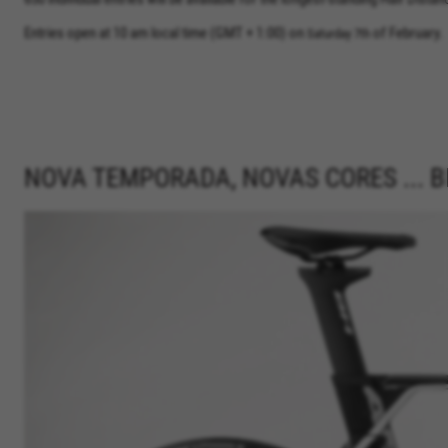
Entries open at 10 am local time (GMT + 1:00) on
of February.
Saturday 7th
GERENCIAR COOKIES
NOVA TEMPORADA, NOVAS CORES ... 
REJEITAR TODOS OS COOKIES
ACEITAR TODOS OS COOKIES
Cookies estritamente necessários
Utilizamos os cookies necessários para permitir
operações essenciais do site e garantir que
determinadas funcionalidades funcionem
corretamente, tais como a opção de iniciar
sessão ou adicionar um produto ao seu
carrinho de compras.