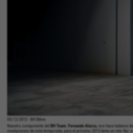
05/12/2012 - BH Bikes
Nuestro componente del
BH Team
:
Fernando Alarza
, nos hace balance d
revelaciones de esta temporada, para el próximo 2013 tiene un reto fijo: 