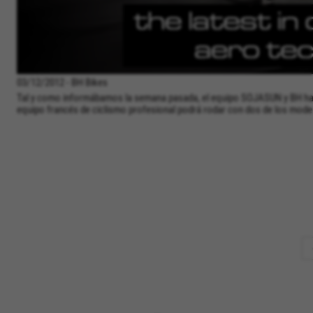
03/12/2012 - BH Bikes
Tal y como informábamos la semana pasada, el equipo SOJASUN y BH han
equipo francés de ciclismo profesional podrá rodar con dos de los modelos