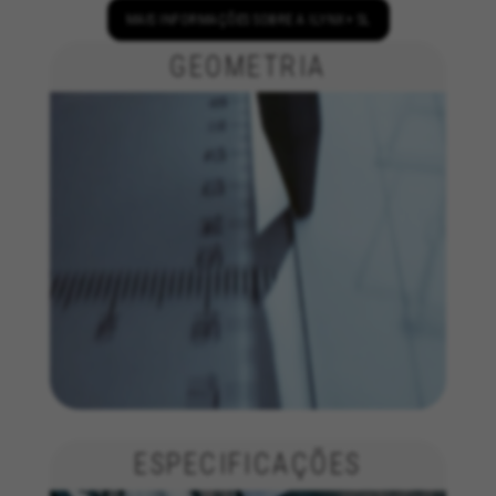
corretamente, tais como a opção de iniciar
MAIS INFORMAÇÕES SOBRE A ILYNX+ SL
sessão ou adicionar um produto ao seu
carrinho de compras.
GEOMETRIA
Cookies usadas:
VSF516, COOKIELEGAL_BH_V2, bhbikes_langcountry,
YSC, CONSENT, PREF, VISITOR_INFO1_LIVE, GPS, yt-
remote-device-id, yt.innertube::requests,
yt.innertube::nextId, yt-remote-connected-devices, yt-
remote-session-app, yt-remote-cast-installed, yt-
remote-session-name, yt-remote-fast-check-period,
cf_preload, cfuser, cf_lastActivity, _cfuser, cf_session,
cfStats, cfUserDate, cfFirstMonthVisit, cfuid,
cfUserSession, cf_preload, cf_session
Cookies de desempenho
Utilizamos um rastreamento funcional para
analisar a forma como o nosso site é utilizado.
Estes dados ajudam-nos a identificar erros e a
desenvolver novos designs. Também nos
permite testar a eficácia do nosso site. Além
disso, estes cookies fornecem informações para
ESPECIFICAÇÕES
análise de publicidade e marketing de afiliados.