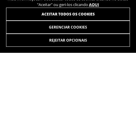
"Aceitar" ou geri-los clicando
AQUI
ACEITAR TODOS OS COOKIES
GERENCIAR COOKIES
ILYNX+ SL TRAIL 7.9
3.799,90€
-15%
3.229,90
€
REJEITAR OPCIONAIS
SELECIONAR
A máxima potência e a leveza reúnem-se na nova iLynx+SL.
Desenvolvida com dois cursos: Trail de 140 mm e Enduro de
160 mm.
As cores exibidas no site podem ser ligeiramente diferentes das que
aparecem na realidade.