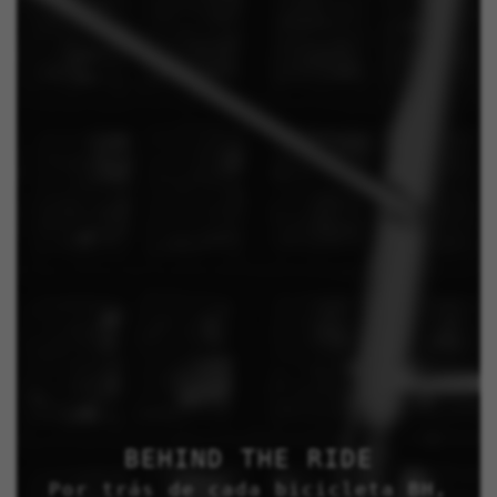
BEHIND THE RIDE
Por trás de cada bicicleta BH,