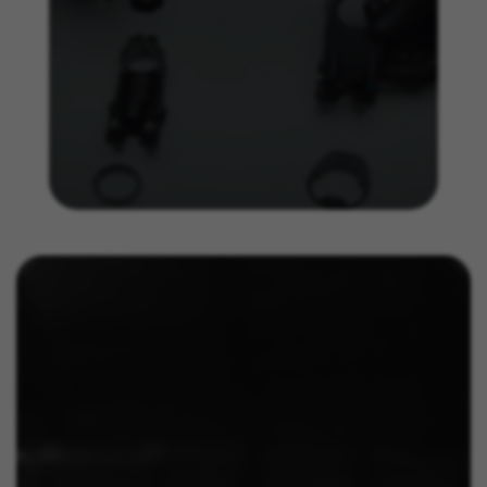
Facebook em
https://www.facebook.com/policies/cookies/
IDE, NID, ANID, DV, 1P_JAR
Os cookies indicados são propriedade da Google, Inc.
Poderá obter mais informações sobre os cookies da
Google em
#descriptionUrl#
Las cookies indicadas son titularidad de Emarsys.
Puedes obtener más información sobre las cookies de
Emarsys en
#descriptionUrl3#
Os cookies indicados são propriedade da Emarsys.
Pode obter mais informações sobre os cookies da
Emarsys em
https://emarsys.com/privacy-policy/
GUARDAR CONFIGURACIÓN
Você pode consultar novamente essas informações visitando a
seção de "Política de Cookies".