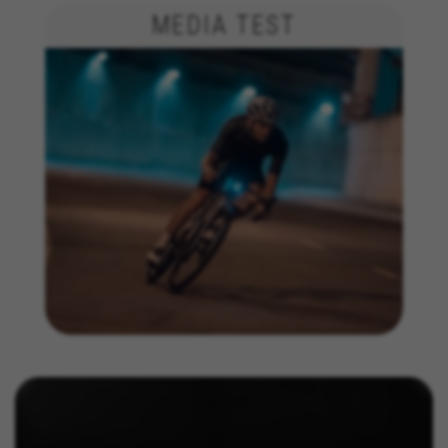
Os cookies indicados são propriedade da Facebook.
MEDIA TEST
Poderá obter mais informações sobre os cookies da
Facebook em
https://www.facebook.com/policies/cookies/
IDE, NID, ANID, DV, 1P_JAR
Os cookies indicados são propriedade da Google, Inc.
Poderá obter mais informações sobre os cookies da
Google em
#descriptionUrl#
Las cookies indicadas son titularidad de Emarsys.
Puedes obtener más información sobre las cookies de
Emarsys en
#descriptionUrl3#
Os cookies indicados são propriedade da Emarsys.
Pode obter mais informações sobre os cookies da
Emarsys em
https://emarsys.com/privacy-policy/
GUARDAR CONFIGURACIÓN
Você pode consultar novamente essas informações visitando a
seção de "Política de Cookies".