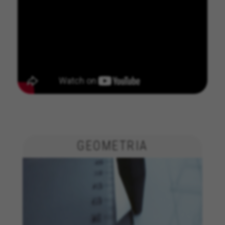
GERENCIAR COOKIES
REJEITAR TODOS OS COOKIES
GEOMETRIA
ACEITAR TODOS OS COOKIES
Cookies estritamente necessários
Utilizamos os cookies necessários para permitir
operações essenciais do site e garantir que