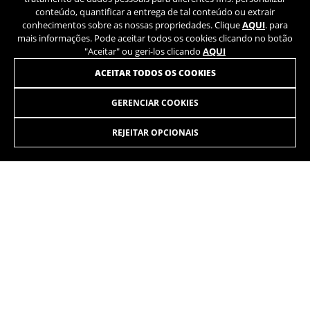
conteúdo, quantificar a entrega de tal conteúdo ou extrair
conhecimentos sobre as nossas propriedades. Clique
AQUI
. para
mais informações. Pode aceitar todos os cookies clicando no botão
"Aceitar" ou geri-los clicando
AQUI
ACEITAR TODOS OS COOKIES
GERENCIAR COOKIES
ULTIMATE 27.5 9.9
7.349,80 €
desde 612,00 € por
mês
REJEITAR OPCIONAIS
SELECIONAR
É a sua versão mais rápida. A mais agressiva quando se
trata de pedalar. A mais explosiva. Cada pedalada converte-
se em velocidade pura. Não há intermediários entre os seus
watts e o terreno. Após cada curva, convida-o a levantar-se
nos pedais.