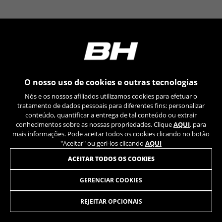
YSC, CONSENT, PREF, VISITOR_INFO1_LIVE, GPS, yt-
remote-device-id, yt.innertube::requests,
yt.innertube::nextId, yt-remote-connected-devices, yt-
remote-session-app, yt-remote-cast-installed, yt-
remote-session-name, yt-remote-fast-check-period,
cf_preload, cfuser, cf_lastActivity, _cfuser, cf_session,
cfStats, cfUserDate, cfFirstMonthVisit, cfuid,
cfUserSession, cf_preload, cf_session
O nosso uso de cookies e outras tecnologias
Cookies de desempenho
Nós e os nossos afiliados utilizamos cookies para efetuar o
Utilizamos um rastreamento funcional para
tratamento de dados pessoais para diferentes fins: personalizar
analisar a forma como o nosso site é utilizado.
conteúdo, quantificar a entrega de tal conteúdo ou extrair
conhecimentos sobre as nossas propriedades. Clique
AQUI
. para
Estes dados ajudam-nos a identificar erros e a
mais informações. Pode aceitar todos os cookies clicando no botão
desenvolver novos designs. Também nos
"Aceitar" ou geri-los clicando
AQUI
permite testar a eficácia do nosso site. Além
disso, estes cookies fornecem informações para
ACEITAR TODOS OS COOKIES
análise de publicidade e marketing de afiliados.
Cookies usadas:
GERENCIAR COOKIES
GORRA BH
12,00
€
_ga, _gat, _gid
Os cookies indicados são propriedade da Google, Inc.
REJEITAR OPCIONAIS
Poderá obter mais informações sobre os cookies da
Google em
https://policies.google.com/privacy/google-