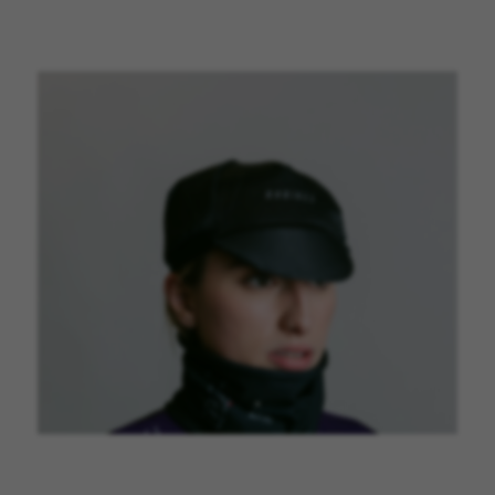
GERENCIAR COOKIES
REJEITAR TODOS OS COOKIES
ACEITAR TODOS OS COOKIES
Cookies estritamente necessários
Utilizamos os cookies necessários para permitir
operações essenciais do site e garantir que
determinadas funcionalidades funcionem
corretamente, tais como a opção de iniciar
sessão ou adicionar um produto ao seu
carrinho de compras.
Cookies usadas:
VSF516, COOKIELEGAL_BH_V2, bhbikes_langcountry,