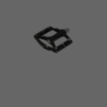
GERENCIAR COOKIES
REJEITAR TODOS OS COOKIES
ACEITAR TODOS OS COOKIES
Cookies estritamente necessários
Utilizamos os cookies necessários para permitir
operações essenciais do site e garantir que
determinadas funcionalidades funcionem
corretamente, tais como a opção de iniciar
sessão ou adicionar um produto ao seu
carrinho de compras.
Cookies usadas:
VSF516, COOKIELEGAL_BH_V2, bhbikes_langcountry,