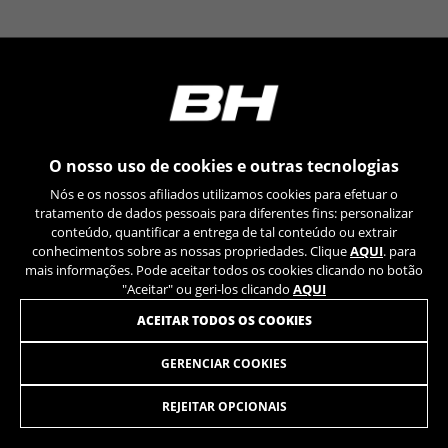
YSC, CONSENT, PREF, VISITOR_INFO1_LIVE, GPS, yt-
remote-device-id, yt.innertube::requests,
yt.innertube::nextId, yt-remote-connected-devices, yt-
remote-session-app, yt-remote-cast-installed, yt-
remote-session-name, yt-remote-fast-check-period,
cf_preload, cfuser, cf_lastActivity, _cfuser, cf_session,
cfStats, cfUserDate, cfFirstMonthVisit, cfuid,
cfUserSession, cf_preload, cf_session
O nosso uso de cookies e outras tecnologias
Cookies de desempenho
Nós e os nossos afiliados utilizamos cookies para efetuar o
Utilizamos um rastreamento funcional para
tratamento de dados pessoais para diferentes fins: personalizar
analisar a forma como o nosso site é utilizado.
conteúdo, quantificar a entrega de tal conteúdo ou extrair
conhecimentos sobre as nossas propriedades. Clique
AQUI
. para
Estes dados ajudam-nos a identificar erros e a
mais informações. Pode aceitar todos os cookies clicando no botão
desenvolver novos designs. Também nos
"Aceitar" ou geri-los clicando
AQUI
permite testar a eficácia do nosso site. Além
disso, estes cookies fornecem informações para
ACEITAR TODOS OS COOKIES
análise de publicidade e marketing de afiliados.
Cookies usadas:
GERENCIAR COOKIES
PEDALES WELLGO PLATAFORMA PINS
99,95
€
_ga, _gat, _gid
Os cookies indicados são propriedade da Google, Inc.
REJEITAR OPCIONAIS
Poderá obter mais informações sobre os cookies da
ADICIONAR AO CARRINHO
Google em
https://policies.google.com/privacy/google-