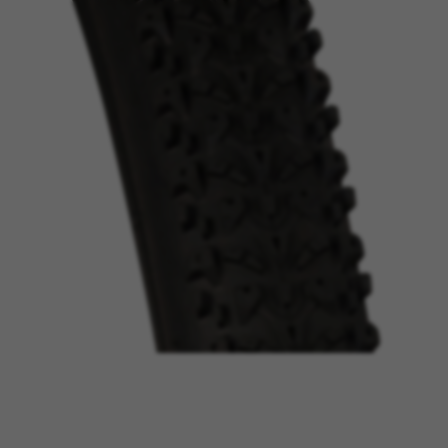
GERENCIAR COOKIES
REJEITAR TODOS OS COOKIES
ACEITAR TODOS OS COOKIES
Cookies estritamente necessários
Utilizamos os cookies necessários para permitir
operações essenciais do site e garantir que
determinadas funcionalidades funcionem
corretamente, tais como a opção de iniciar
sessão ou adicionar um produto ao seu
carrinho de compras.
Cookies usadas:
VSF516, COOKIELEGAL_BH_V2, bhbikes_langcountry,