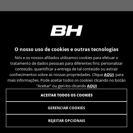
YSC, CONSENT, PREF, VISITOR_INFO1_LIVE, GPS, yt-
remote-device-id, yt.innertube::requests,
yt.innertube::nextId, yt-remote-connected-devices, yt-
remote-session-app, yt-remote-cast-installed, yt-
remote-session-name, yt-remote-fast-check-period,
cf_preload, cfuser, cf_lastActivity, _cfuser, cf_session,
cfStats, cfUserDate, cfFirstMonthVisit, cfuid,
cfUserSession, cf_preload, cf_session
O nosso uso de cookies e outras tecnologias
Cookies de desempenho
Nós e os nossos afiliados utilizamos cookies para efetuar o
Utilizamos um rastreamento funcional para
tratamento de dados pessoais para diferentes fins: personalizar
analisar a forma como o nosso site é utilizado.
conteúdo, quantificar a entrega de tal conteúdo ou extrair
conhecimentos sobre as nossas propriedades. Clique
AQUI
. para
Estes dados ajudam-nos a identificar erros e a
mais informações. Pode aceitar todos os cookies clicando no botão
desenvolver novos designs. Também nos
"Aceitar" ou geri-los clicando
AQUI
permite testar a eficácia do nosso site. Além
disso, estes cookies fornecem informações para
ACEITAR TODOS OS COOKIES
análise de publicidade e marketing de afiliados.
Cookies usadas:
GERENCIAR COOKIES
CUBIERTA BH SLITE RIGIDA
11,95
€
_ga, _gat, _gid
Os cookies indicados são propriedade da Google, Inc.
REJEITAR OPCIONAIS
Poderá obter mais informações sobre os cookies da
ADICIONAR AO CARRINHO
Google em
https://policies.google.com/privacy/google-