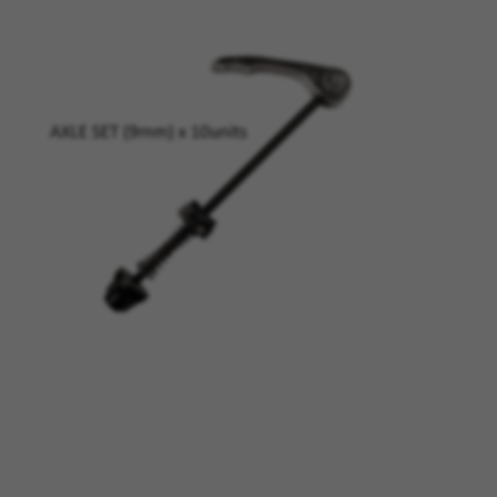
GERENCIAR COOKIES
REJEITAR TODOS OS COOKIES
ACEITAR TODOS OS COOKIES
Cookies estritamente necessários
Utilizamos os cookies necessários para permitir
operações essenciais do site e garantir que
determinadas funcionalidades funcionem
corretamente, tais como a opção de iniciar
sessão ou adicionar um produto ao seu
carrinho de compras.
Cookies usadas:
VSF516, COOKIELEGAL_BH_V2, bhbikes_langcountry,