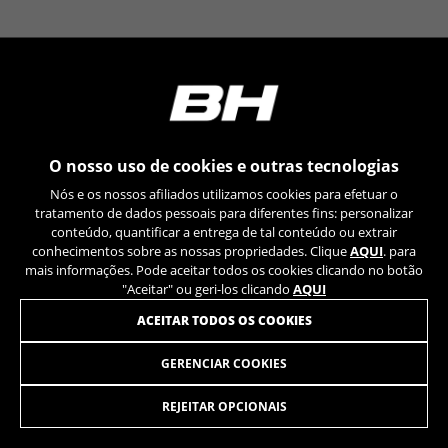
YSC, CONSENT, PREF, VISITOR_INFO1_LIVE, GPS, yt-
remote-device-id, yt.innertube::requests,
yt.innertube::nextId, yt-remote-connected-devices, yt-
remote-session-app, yt-remote-cast-installed, yt-
remote-session-name, yt-remote-fast-check-period,
cf_preload, cfuser, cf_lastActivity, _cfuser, cf_session,
cfStats, cfUserDate, cfFirstMonthVisit, cfuid,
cfUserSession, cf_preload, cf_session
O nosso uso de cookies e outras tecnologias
Cookies de desempenho
Nós e os nossos afiliados utilizamos cookies para efetuar o
Utilizamos um rastreamento funcional para
tratamento de dados pessoais para diferentes fins: personalizar
analisar a forma como o nosso site é utilizado.
conteúdo, quantificar a entrega de tal conteúdo ou extrair
conhecimentos sobre as nossas propriedades. Clique
AQUI
. para
Estes dados ajudam-nos a identificar erros e a
mais informações. Pode aceitar todos os cookies clicando no botão
desenvolver novos designs. Também nos
"Aceitar" ou geri-los clicando
AQUI
permite testar a eficácia do nosso site. Além
disso, estes cookies fornecem informações para
ACEITAR TODOS OS COOKIES
análise de publicidade e marketing de afiliados.
Cookies usadas:
GERENCIAR COOKIES
THRU AXLE REAR -10 UNIDADES
17,95
€
_ga, _gat, _gid
Os cookies indicados são propriedade da Google, Inc.
REJEITAR OPCIONAIS
Poderá obter mais informações sobre os cookies da
ADICIONAR AO CARRINHO
Google em
https://policies.google.com/privacy/google-