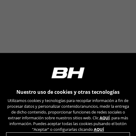
Facebook en
https://www.facebook.com/policies/cookies/
IDE, NID, ANID, DV, 1P_JAR
Las cookies indicadas son titularidad de Google, Inc.
Puedes obtener más información sobre las cookies de
Google en
https://policies.google.com/technologies/types
Las cookies indicadas son titularidad de Emarsys.
Puedes obtener más información sobre las cookies de
Emarsys en
#descriptionUrl3#
Las cookies indicadas son titularidad de Emarsys.
Puedes obtener más información sobre las cookies de
Emarsys en
https://emarsys.com/privacy-policy/
Nuestro uso de cookies y otras tecnologías
Utilizamos cookies y tecnologías para recopilar información a fin de
procesar datos y personalizar contenido/anuncios, medir la entrega
GUARDAR CONFIGURACIÓN
de dicho contenido, proporcionar funciones de redes sociales o
extraer información sobre nuestros sitios web. Clic
AQUÍ
. para más
información. Puedes aceptar todas las cookies pulsando el botón
Puedes volver a consultar esta información visitando la sección
“Aceptar” o configurarlas clicando
AQUÍ
de "Política de cookies".