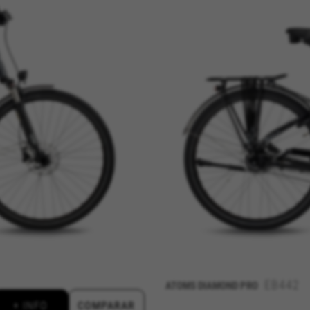
ES
RECHAZAR TODAS LAS COOKIES
para que el sitio web funcione y no se pueden desactivar en nuestr
rtar sobre estas cookies, pero alguna áreas del sitio no funcionar
ficación personal.
kes_langcountry, YSC, CONSENT, PREF, VISITOR_INFO1_LIVE, GPS, yt-remote-device-i
connected-devices, yt-remote-session-app, yt-remote-cast-installed, yt-remote-sessio
y, _cfuser, cf_session, cfStats, cfUserDate, cfFirstMonthVisit, cfuid, cfUserSession, cf_pr
ional para analizar la forma en que se utiliza nuestro sitio web. 
r nuevos diseños. También nos permite poner a prueba la efectivida
 cookies es agregada y, por lo tanto, es anónima.
EB442
ATOMS DIAMOND PRO
ridad de Google, Inc. Puedes obtener más información sobre las cookies de Google en
vacy/google-partners?hl=en-US
+ INFO
COMPARAR