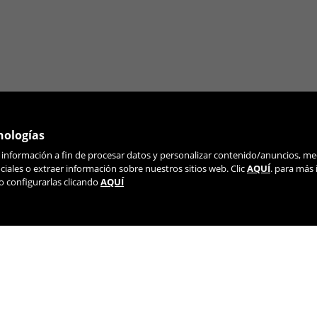
nologías
r información a fin de procesar datos y personalizar contenido/anuncios, me
ÚNETE A NUESTRA NEWSLETTER
iales o extraer información sobre nuestros sitios web. Clic
AQUÍ
. para más
o configurarlas clicando
AQUÍ
TIK TOK
YOUTUBE
FACEBOOK
TWITTE