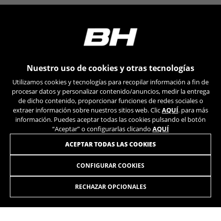
https://www.facebook.com/policies/cookies/
IDE, NID, ANID, DV, 1P_JAR
Las cookies indicadas son titularidad de Google, Inc.
Puedes obtener más información sobre las cookies de
Google en
https://policies.google.com/technologies/types
Nuestro uso de cookies y otras tecnologías
Utilizamos cookies y tecnologías para recopilar información a fin de
Las cookies indicadas son titularidad de Emarsys.
procesar datos y personalizar contenido/anuncios, medir la entrega
Puedes obtener más información sobre las cookies de
ÚNETE A NUESTRA NEWSLETTER
de dicho contenido, proporcionar funciones de redes sociales o
Emarsys en
#descriptionUrl3#
extraer información sobre nuestros sitios web. Clic
AQUÍ
. para más
Las cookies indicadas son titularidad de Emarsys.
información. Puedes aceptar todas las cookies pulsando el botón
Puedes obtener más información sobre las cookies de
“Aceptar” o configurarlas clicando
AQUÍ
Emarsys en
https://emarsys.com/privacy-policy/
ACEPTAR TODAS LAS COOKIES
CONFIGURAR COOKIES
GUARDAR CONFIGURACIÓN
INSTAGRAM
TIK TOK
RECHAZAR OPCIONALES
YOUTUBE
FACEBOOK
Puedes volver a consultar esta información visitando la sección
de "Política de cookies".
TWITTER
SPOTIFY