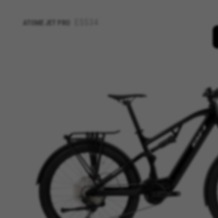
navegador para bloquear o ale
ninguna información de identi
ES534
ATOME JET PRO
Cookies utilizadas:
VSF516, COOKIELEGAL_BH_V2, bhbi
yt.innertube::nextId, yt-remote-
cf_preload, cfuser, cf_lastActivit
Cookies de rendimiento
Utilizamos el seguimiento func
detectar errores y desarrolla
información que recogen estas
Cookies utilizadas:
_ga, _gat, _gid
Las cookies indicadas son titula
https://policies.google.com/pri
Cookies dirigidas/publicidad
Estas cookies pueden ser estab
empresas para crear un perfil