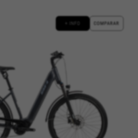
án. Estas cookies no almacenan
+ INFO
COMPARAR
d, yt.innertube::requests,
n-name, yt-remote-fast-check-period,
eload, cf_session
Esta información nos ayuda a
d de nuestro sitio web. Toda la
. Pueden ser utilizadas por esas
. No almacenan directamente