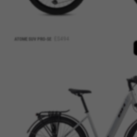
información personal, sino que
Cookies utilizadas:
_fbp, fr, datr
Las cookies indicadas son titul
https://www.facebook.com/polici
ES494
ATOME SUV PRO-SE
IDE, NID, ANID, DV, 1P_JAR
Las cookies indicadas son titula
https://policies.google.com/tech
Las cookies indicadas son titul
Las cookies indicadas son titul
GUARDAR CONFIGURACIÓN
Puedes volver a consultar esta informació