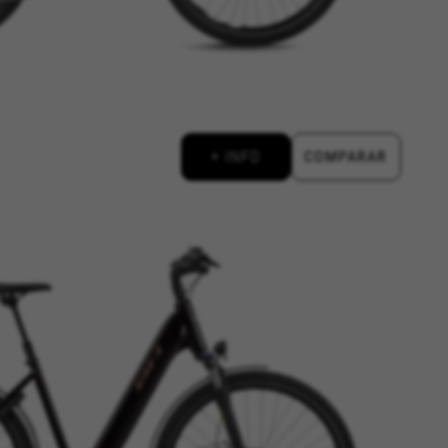
de Internet.
en
+ INFO
COMPARAR
#descriptionUrl3#
https://emarsys.com/privacy-policy/