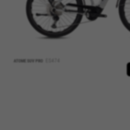
ES474
ATOME SUV PRO