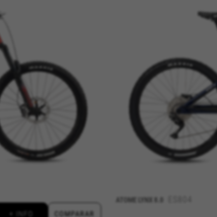
ES804
ATOME LYNX 8.0
+ INFO
COMPARAR