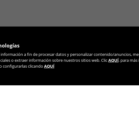
nologías
r información a fin de procesar datos y personalizar contenido/anuncios, me
ÚNETE A NUESTRA NEWSLETTER
iales o extraer información sobre nuestros sitios web. Clic
AQUÍ
. para más
o configurarlas clicando
AQUÍ
TIK TOK
YOUTUBE
FACEBOOK
TWITTE