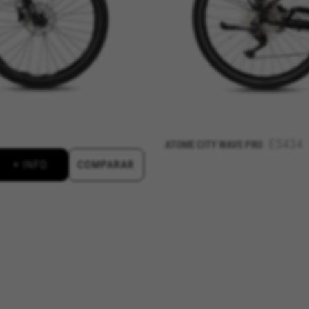
ES434
ATOME CITY WAVE PRO
+ INFO
COMPARAR