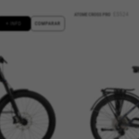
rtar sobre estas cookies, pero alguna áreas del sitio no funcionar
ficación personal.
ES524
ATOME CROSS PRO
+ INFO
COMPARAR
kes_langcountry, YSC, CONSENT, PREF, VISITOR_INFO1_LIVE, GPS, yt-remote-device-i
connected-devices, yt-remote-session-app, yt-remote-cast-installed, yt-remote-sessio
y, _cfuser, cf_session, cfStats, cfUserDate, cfFirstMonthVisit, cfuid, cfUserSession, cf_pr
ional para analizar la forma en que se utiliza nuestro sitio web. 
r nuevos diseños. También nos permite poner a prueba la efectivida
 cookies es agregada y, por lo tanto, es anónima.
ridad de Google, Inc. Puedes obtener más información sobre las cookies de Google en
vacy/google-partners?hl=en-US
lecidas a través de nuestro sitio por nuestros socios publicitarios
 de sus intereses y mostrarle anuncios relevantes en otros sitios