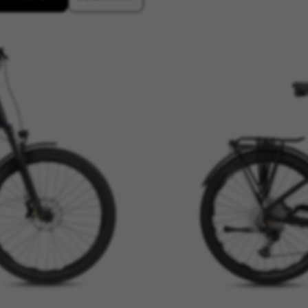
ES
RECHAZAR TODAS LAS COOKIES
para que el sitio web funcione y no se pueden desactivar en nuestr