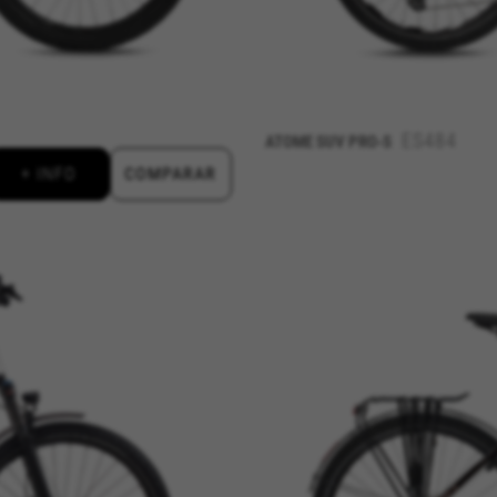
 se basan en la identificación única de su navegador y dispositivo 
aridad de Facebook. Puedes obtener más información sobre las cookies de Facebook 
es/cookies/
ES484
ATOME SUV PRO-S
+ INFO
COMPARAR
ridad de Google, Inc. Puedes obtener más información sobre las cookies de Google en
nologies/types
aridad de Emarsys. Puedes obtener más información sobre las cookies de Emarsys en
aridad de Emarsys. Puedes obtener más información sobre las cookies de Emarsys en
n visitando la sección de "Política de cookies".