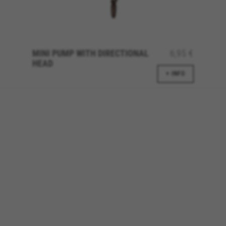
GUARDAR CONFIGURACIÓN
MINI PUMP WITH DIRECTIONAL
6,95 €
HEAD
Vous pouvez consulter à nouveau ces informations en visitant
la section « Politique de cookies ».
+ INFO