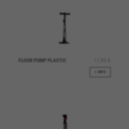
offres personnalisées afin de vous faire profiter
de l’expérience complète BH Bikes. Si vous
n’acceptez pas ce suivi, vous continuerez à voir
des publicités de BH Bikes sur d’autres
plateformes, mais plus aléatoires.
Cookies utilisées :
_fbp, fr, datr
Les cookies indiqués sont la propriété de Facebook.
Vous pouvez obtenir de plus amples informations sur
les cookies de Facebook à l’adresse
FLOOR PUMP PLASTIC
11,95 €
https://www.facebook.com/policies/cookies/
IDE, NID, ANID, DV, 1P_JAR
+ INFO
Les cookies indiqués sont la propriété de Google, Inc.
Vous pouvez obtenir de plus amples informations sur
les cookies de Google à l’adresse
#descriptionUrl#
Las cookies indicadas son titularidad de Emarsys.
Puedes obtener más información sobre las cookies de
Emarsys en
#descriptionUrl3#
Les cookies indiqués sont la propriété d'Emarsys. Vous
pouvez obtenir plus d'informations sur les cookies
d'Emarsys sur
https://emarsys.com/privacy-policy/