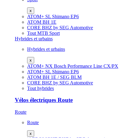
x
ATOM+ SL
Shimano EP6
ATOM
BH 1E
CORE
BHZ by SEG Automotive
Tout MTB Sport
Hybrides et urbains
Hybrides et urbains
x
ATOM+ NX
Bosch Performance Line CX/PX
ATOM+ SL
Shimano EP6
ATOM
BH 1E / SEG BLM
CORE
BHZ by SEG Automotive
Tout hybrides
Vélos électriques Route
Route
Route
x