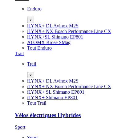
Enduro
x
iLYNX+ DL
Avinox M2S
iLYNX+ NX
Bosch Performance Line CX
iLYNX+SL
Shimano EP801
ATOMX
Brose SMag
Tout Enduro
Trail
Trail
x
iLYNX+ DL
Avinox M2S
iLYNX+ NX
Bosch Performance Line CX
iLYNX+ SL
Shimano EP801
iLYNX+
Shimano EP801
Tout Trail
Vélos électriques Hybrides
Sport
Sport