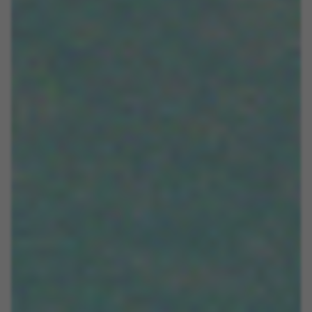
Las cookies indicadas son titularidad de Emarsys.
Puedes obtener más información sobre las cookies de
Emarsys en
#descriptionUrl3#
Les cookies indiqués sont la propriété d'Emarsys. Vous
pouvez obtenir plus d'informations sur les cookies
d'Emarsys sur
https://emarsys.com/privacy-policy/
GUARDAR CONFIGURACIÓN
Vous pouvez consulter à nouveau ces informations en visitant
la section « Politique de cookies ».