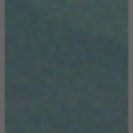
remote-session-name, yt-remote-fast-check-period,
cf_preload, cfuser, cf_lastActivity, _cfuser, cf_session,
cfStats, cfUserDate, cfFirstMonthVisit, cfuid,
cfUserSession, cf_preload, cf_session
Cookies de performance
Nous réalisons un suivi fonctionnel pour
analyser la façon dont notre site web est utilisé.
Ces données nous aident à découvrir des
erreurs et à mettre au point de nouvelles
fonctionnalités. Cela nous permet également de
tester l’efficacité de notre site web. En outre, ces
cookies fournissent des informations pour
l’analyse publicitaire et le marketing d’affiliation.
Cookies utilisées :
_ga, _gat, _gid
Les cookies indiqués sont la propriété de Google, Inc.
Vous pouvez obtenir de plus amples informations sur
les cookies de Google à l’adresse
https://policies.google.com/privacy/google-partners?
hl=en-US