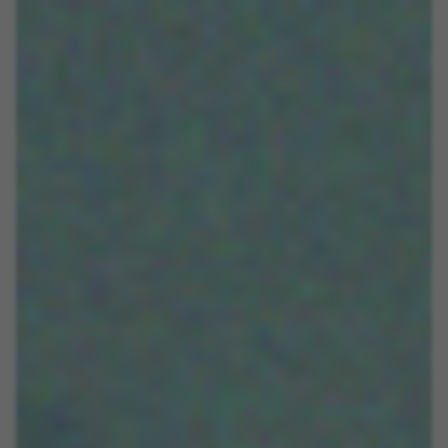
GÉRER LES COOKIES
REFUSER TOUS LES COOKIES
ACCEPTER TOUS LES COOKIES
Cookies strictement nécessaires
Nous utilisons des cookies obligatoires pour
assurer l’exploitation essentielle du web et pour
garantir le bon fonctionnement de certaines
fonctionnalités,comme la connexion au site ou
l’ajout d’un produit à votre panier. Ce suivi est
activé en permanence
Cookies utilisées :
VSF516, COOKIELEGAL_BH_V2, bhbikes_langcountry,
YSC, CONSENT, PREF, VISITOR_INFO1_LIVE, GPS, yt-
remote-device-id, yt.innertube::requests,
yt.innertube::nextId, yt-remote-connected-devices, yt-
remote-session-app, yt-remote-cast-installed, yt-