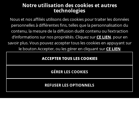
Notre utilisation des cookies et autres
technologies
Nous et nos affiliés utilisons des cookies pour traiter les données
personnelles à différentes fins, telles que la personnalisation du
contenu, la mesure de la diffusion dudit contenu ou l’extraction
d’informations sur nos propriétés. Cliquez sur
CE LIEN
. pour en
savoir plus. Vous pouvez accepter tous les cookies en appuyant sur
le bouton Accepter, ou les gérer en cliquant sur
CE LIEN
ACCEPTER TOUS LES COOKIES
GÉRER LES COOKIES
SL1 3.5
2.499,90€
-15%
2.124,90
€
REFUSER LES OPTIONNELS
SÉLECTIONNER
Le BH SL1 Performance combine un nouveau design, la
légèreté, l’ efficacité et le confort. Conçu pour ceux qui
recherchent de longues distances tout en conservant
l’agilité et l’ADN racing qui définissent la famille route BH.