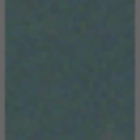
Cookies de ciblage/publicité
Nous (ainsi que les plateformes des réseaux
sociaux tels que Google, Facebook et Instagram)
utilisons le suivi marketing pour proposer des
offres personnalisées afin de vous faire profiter
de l’expérience complète BH Bikes. Si vous
n’acceptez pas ce suivi, vous continuerez à voir
des publicités de BH Bikes sur d’autres
plateformes, mais plus aléatoires.
Cookies utilisées :
_fbp, fr, datr
Les cookies indiqués sont la propriété de Facebook.
Vous pouvez obtenir de plus amples informations sur
les cookies de Facebook à l’adresse
https://www.facebook.com/policies/cookies/
IDE, NID, ANID, DV, 1P_JAR
Les cookies indiqués sont la propriété de Google, Inc.
Vous pouvez obtenir de plus amples informations sur
les cookies de Google à l’adresse
#descriptionUrl#