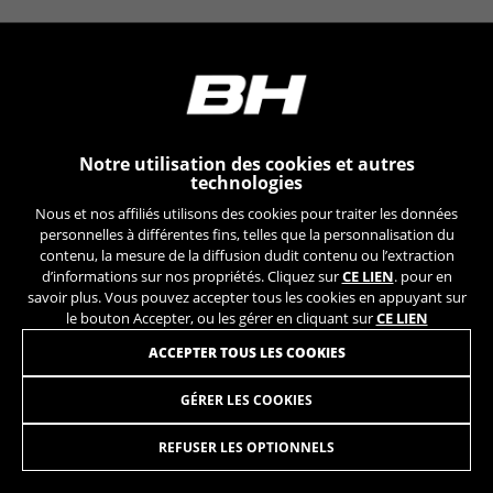
YSC, CONSENT, PREF, VISITOR_INFO1_LIVE, GPS, yt-
remote-device-id, yt.innertube::requests,
yt.innertube::nextId, yt-remote-connected-devices, yt-
remote-session-app, yt-remote-cast-installed, yt-
remote-session-name, yt-remote-fast-check-period,
cf_preload, cfuser, cf_lastActivity, _cfuser, cf_session,
cfStats, cfUserDate, cfFirstMonthVisit, cfuid,
cfUserSession, cf_preload, cf_session
Notre utilisation des cookies et autres
technologies
Cookies de performance
Nous et nos affiliés utilisons des cookies pour traiter les données
Nous réalisons un suivi fonctionnel pour
personnelles à différentes fins, telles que la personnalisation du
analyser la façon dont notre site web est utilisé.
contenu, la mesure de la diffusion dudit contenu ou l’extraction
d’informations sur nos propriétés. Cliquez sur
CE LIEN
. pour en
Ces données nous aident à découvrir des
savoir plus. Vous pouvez accepter tous les cookies en appuyant sur
erreurs et à mettre au point de nouvelles
le bouton Accepter, ou les gérer en cliquant sur
CE LIEN
fonctionnalités. Cela nous permet également de
tester l’efficacité de notre site web. En outre, ces
ACCEPTER TOUS LES COOKIES
cookies fournissent des informations pour
l’analyse publicitaire et le marketing d’affiliation.
GÉRER LES COOKIES
BASE V6
69,95
€
Cookies utilisées :
_ga, _gat, _gid
REFUSER LES OPTIONNELS
AJOUTER AU PANIER
Les cookies indiqués sont la propriété de Google, Inc.
Vous pouvez obtenir de plus amples informations sur