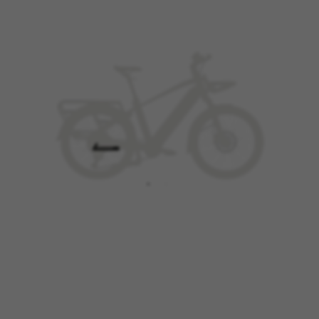
GÉRER LES COOKIES
REFUSER TOUS LES COOKIES
ACCEPTER TOUS LES COOKIES
Cookies strictement nécessaires
Nous utilisons des cookies obligatoires pour
assurer l’exploitation essentielle du web et pour
garantir le bon fonctionnement de certaines
fonctionnalités,comme la connexion au site ou
l’ajout d’un produit à votre panier. Ce suivi est
activé en permanence
Cookies utilisées :
VSF516, COOKIELEGAL_BH_V2, bhbikes_langcountry,