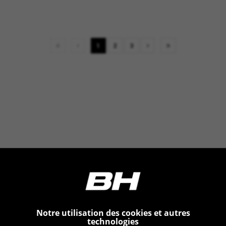
1
2
3
Notre utilisation des cookies et autres
technologies