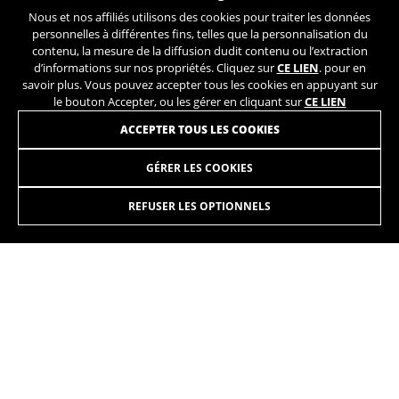
Nous et nos affiliés utilisons des cookies pour traiter les données
personnelles à différentes fins, telles que la personnalisation du
contenu, la mesure de la diffusion dudit contenu ou l’extraction
d’informations sur nos propriétés. Cliquez sur
CE LIEN
. pour en
savoir plus. Vous pouvez accepter tous les cookies en appuyant sur
le bouton Accepter, ou les gérer en cliquant sur
CE LIEN
INSCRIVEZ-VOUS À NOTRE NEWSLETTER
ACCEPTER TOUS LES COOKIES
GÉRER LES COOKIES
REFUSER LES OPTIONNELS
INSTAGRAM
TIK TOK
YOUTUBE
FACEBOOK
TWITTER
SPOTIFY