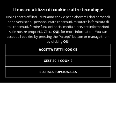
Il nostro utilizzo di cookie e altre tecnologie
Noi e i nostri affiliati utilizziamo cookie per elaborare i dati personali
per diversi scopi: personalizzare contenuti, misurare la fornitura di
tali contenuti, fornire funzioni social media o ricevere informazioni
sulle nostre proprietà. Clicca
QUI
. for more information. You can
accept all cookies by pressing the "Accept" button or manage them
by clicking
QUI
ACCETTA TUTTI I COOKIE
GESTISCI I COOKIE
RECHAZAR OPCIONALES
ISCRIVITI ALLA NOSTRA NEWSLETTER
INSTAGRAM
TIK TOK