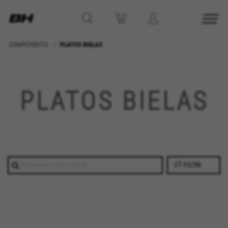
COMPONENTS
PLATOS BIELAS
GESTISCI I COOKIE
RIFIUTA TUTTI I COOKIE
PLATOS BIELAS
ACCETTA TUTTI I COOKIE
Cookie strettamente necessari
Usiamo i cookie necessari per fornire le funzioni
FILTRI
essenziali del sito web e per assicurarci che
alcune funzioni operino correttamente, come
l'opzione di accedere o aggiungere un prodotto
al carrello. Questo tracciamento è sempre
attivo.
Cookie utilizzati: