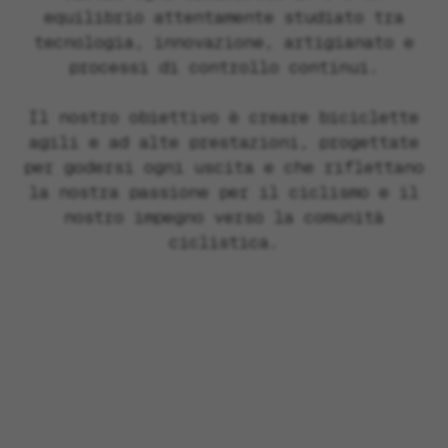
equilibrio attentamente studiato tra
tecnologia, innovazione, artigianato e
processi di controllo continui.
Il nostro obiettivo è creare biciclette
agili e ad alte prestazioni, progettate
per godersi ogni uscita e che riflettano
la nostra passione per il ciclismo e il
nostro impegno verso la comunità
ciclistica.