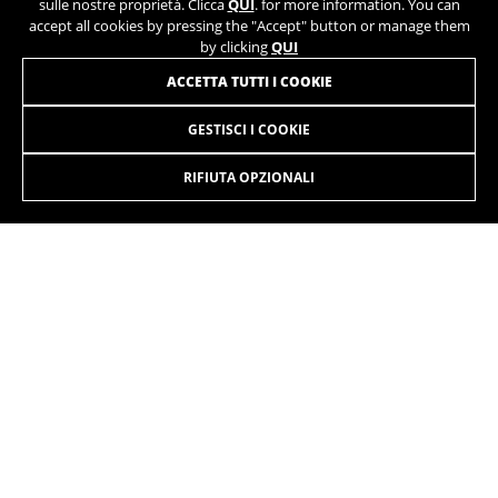
sulle nostre proprietà. Clicca
QUI
. for more information. You can
accept all cookies by pressing the "Accept" button or manage them
by clicking
QUI
ACCETTA TUTTI I COOKIE
GESTISCI I COOKIE
RIFIUTA OPZIONALI