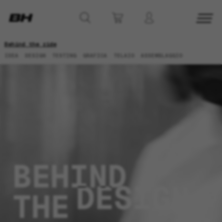
Behind the ride
IDEA
DESIGN
TESTING
GRAFICA
TELAIO
ASSEMBLAGGIO