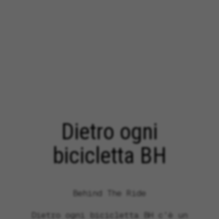
Dietro ogni
bicicletta BH
Behind The Ride
Dietro ogni bicicletta BH c’è un