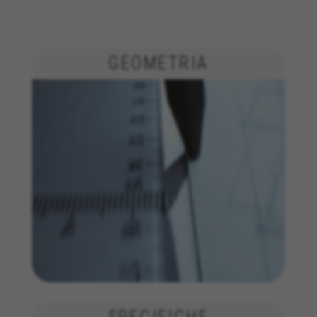
GEOMETRIA
GESTISCI I COOKIE
RIFIUTA TUTTI I COOKIE
ACCETTA TUTTI I COOKIE
Cookie strettamente necessari
Usiamo i cookie necessari per fornire le funzioni
essenziali del sito web e per assicurarci che
alcune funzioni operino correttamente, come
l'opzione di accedere o aggiungere un prodotto
al carrello. Questo tracciamento è sempre