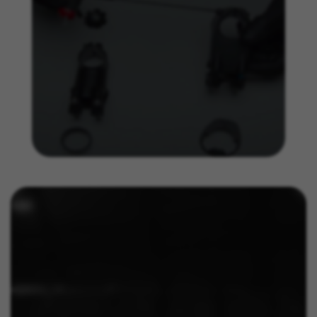
_ga, _gat, _gid
I cookie indicati sono di proprietà di Google, Inc. Per
ottenere ulteriori informazioni sui cookie di Google
visita l'indirizzo
https://policies.google.com/privacy/google-partners?
hl=en-US
Cookie di targeting/pubblicità
Noi (oltre alle piattaforme di social media come
Google, Facebook e Instagram) usiamo il
marketing tracking per fornirti offerte
personalizzate e darti l'esperienza completa di
BH Bikes. Se non accetti questo tracking,
visualizzerai comunque le pubblicità di BH
Bikes casualmente su altre piattaforme.
Cookie utilizzati:
_fbp, fr, datr
I cookie indicati sono di proprietà di Facebook. Per
ottenere ulteriori informazioni sui cookie di Facebook
visita l'indirizzo
https://www.facebook.com/policies/cookies/