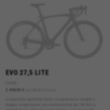
EVO 27,5 LITE
EV606
2.499,90 €
da 208,00 € al mese
Le biciclette elettriche Atom comprendono modelli a
doppia sospensione con un'escursione da 140 fino a