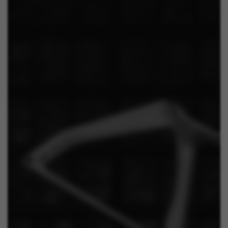
IDE, NID, ANID, DV, 1P_JAR
I cookie indicati sono di proprietà di Google, Inc. Per
ottenere ulteriori informazioni sui cookie di Google
visita l'indirizzo
#descriptionUrl#
Las cookies indicadas son titularidad de Emarsys.
Puedes obtener más información sobre las cookies de
Emarsys en
#descriptionUrl3#
I cookie indicati sono di proprietà di Emarsys. Puoi
ottenere maggiori informazioni sui cookie di Emarsys
su
https://emarsys.com/privacy-policy/
GUARDAR CONFIGURACIÓN
Puoi consultare nuovamente queste informazioni visitando la
sezione “Politica sui cookie”.