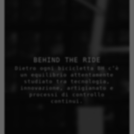
BEHIND THE RIDE
Dietro ogni bicicletta BH c’è
un equilibrio attentamente
studiato tra tecnologia,
innovazione, artigianato e
processi di controllo
continui.