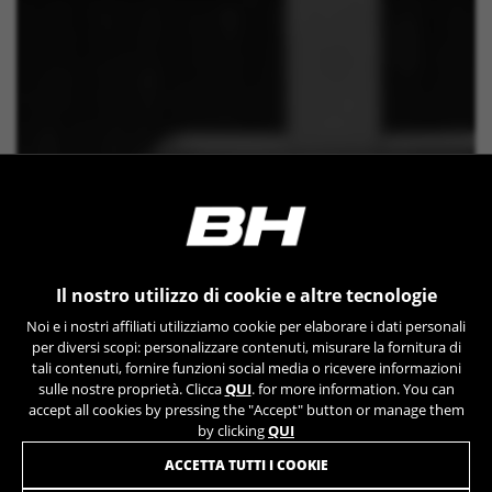
Il nostro utilizzo di cookie e altre tecnologie
Noi e i nostri affiliati utilizziamo cookie per elaborare i dati personali
per diversi scopi: personalizzare contenuti, misurare la fornitura di
tali contenuti, fornire funzioni social media o ricevere informazioni
sulle nostre proprietà. Clicca
QUI
. for more information. You can
accept all cookies by pressing the "Accept" button or manage them
by clicking
QUI
ACCETTA TUTTI I COOKIE