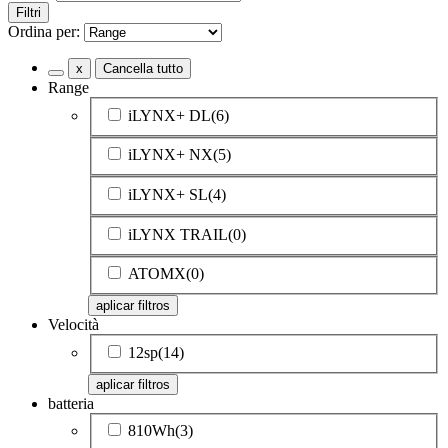
Filtri
Ordina per:
x
Cancella tutto
Range
iLYNX+ DL
(6)
iLYNX+ NX
(5)
iLYNX+ SL
(4)
iLYNX TRAIL
(0)
ATOMX
(0)
aplicar filtros
Velocità
12sp
(14)
aplicar filtros
batteria
810Wh
(3)