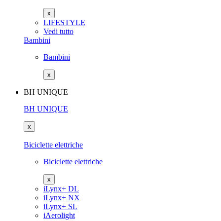
x
LIFESTYLE
Vedi tutto
Bambini
Bambini
x
BH UNIQUE
BH UNIQUE
x
Biciclette elettriche
Biciclette elettriche
x
iLynx+ DL
iLynx+ NX
iLynx+ SL
iAerolight