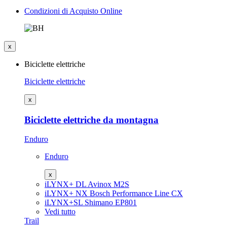
Condizioni di Acquisto Online
x
Biciclette elettriche
Biciclette elettriche
x
Biciclette elettriche da montagna
Enduro
Enduro
x
iLYNX+ DL
Avinox M2S
iLYNX+ NX
Bosch Performance Line CX
iLYNX+SL
Shimano EP801
Vedi tutto
Trail