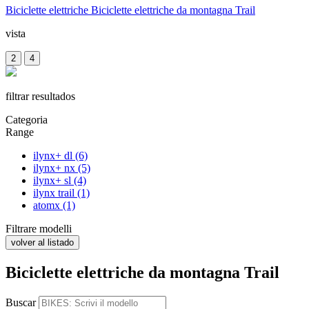
Biciclette elettriche
Biciclette elettriche da montagna Trail
vista
2
4
filtrar resultados
Categoria
Range
ilynx+ dl
(6)
ilynx+ nx
(5)
ilynx+ sl
(4)
ilynx trail
(1)
atomx
(1)
Filtrare modelli
volver al listado
Biciclette elettriche da montagna Trail
Buscar