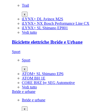
Trail
x
iLYNX+ DL
Avinox M2S
iLYNX+ NX
Bosch Performance Line CX
iLYNX+ SL
Shimano EP801
Vedi tutto
Biciclette elettriche Ibride e Urbane
Sport
Sport
x
ATOM+ SL
Shimano EP6
ATOM
BH 1E
CORE
BHZ by SEG Automotive
Vedi tutto
Ibride e urbane
Ibride e urbane
x